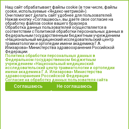
Наш сайт обрабатывает файлы cookie (в том числе, файлы
cookie, используемые «Яндекс-метрикой»).
Они помогают делать сайт удобнее для пользователей.
Нажав кнопку «Соглашаюсь», вы даете свое согласие на
обработку файлов cookie вашего браузера.
Обработка данных пользователей осуществляется в
соответствии с Политикой обработки персональных данных в
Федеральным государственным бюджетным учреждением
«Национальный медицинский исследовательский центр
травматологии и ортопедии имени академика Г.А.
ЦЕНТР ИЛИЗАРОВА
Илизарова» Министерства здравоохранения Российской
Федерации.
Политика обработки персональных данных в
Федеральное государственное бюджетное учреждение
Федеральном государственном бюджетным
«Национальный медицинский исследовательский центр
учреждением «Национальный медицинский
исследовательский центр травматологии и ортопедии
травматологии и ортопедии имени академика Г.А. Илизарова»
имени академика Г.А. Илизарова» Министерства
Министерства здравоохранения Российской Федерации
здравоохранения Российской Федерации
Согласие на обработку данных пользователя сайта
Соглашаюсь
Не соглашаюсь
Информация о медицинских услугах и запись на прием:
Контакт-центр: +7 (3522) 44-35-03
Пн-Пт с 6.00 до 15.00 по московскому времени.
Запись на прием для жителей Кургана и Курганской обл.
по тел: 122 или (3522) 25-03-03, poliklinika45.ru или Госуслуги