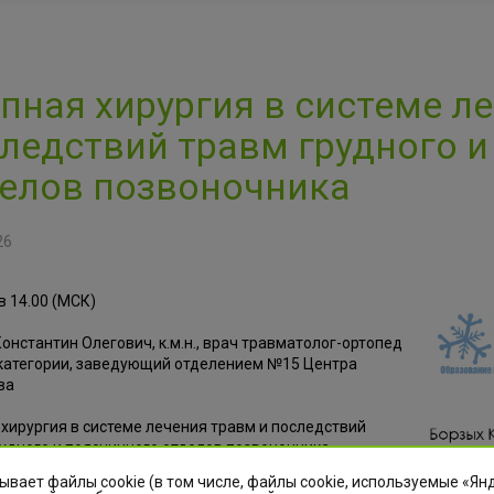
пная хирургия в системе л
ледствий травм грудного и
елов позвоночника
26
в 14.00 (МСК)
онстантин Олегович, к.м.н., врач травматолог-ортопед
категории, заведующий отделением №15 Центра
ва
хирургия в системе лечения травм и последствий
удного и поясничного отделов позвоночника
ывает файлы cookie (в том числе, файлы cookie, используемые «Ян
разъяснение по вопросу