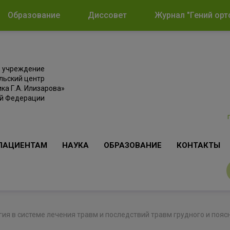
Образование
Диссовет
Журнал "Гений орт
е учреждение
льский центр
ка Г.А. Илизарова»
ой Федерации
ПАЦИЕНТАМ
НАУКА
ОБРАЗОВАНИЕ
КОНТАКТЫ
гия в системе лечения травм и последствий травм грудного и поя