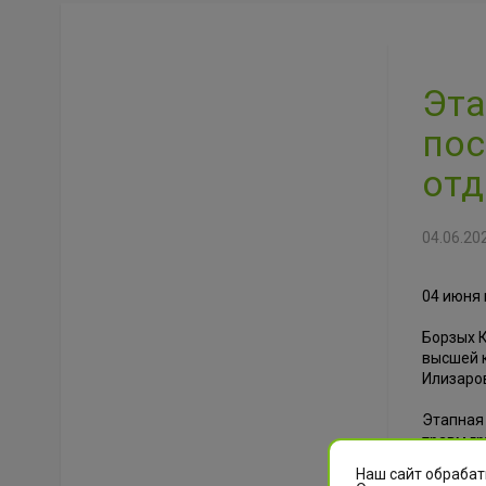
Эта
пос
отд
04.06.20
04 июня 
Борзых К
высшей 
Илизаро
Этапная 
травм гр
Наш сайт обрабат
Лекция, 