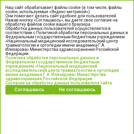
Наш сайт обрабатывает файлы cookie (в том числе, файлы
cookie, используемые «Яндекс-метрикой»).
Они помогают делать сайт удобнее для пользователей.
Нажав кнопку «Соглашаюсь», вы даете свое согласие на
обработку файлов cookie вашего браузера.
Обработка данных пользователей осуществляется в
соответствии с Политикой обработки персональных данных в
Федеральным государственным бюджетным учреждением
«Национальный медицинский исследовательский центр
травматологии и ортопедии имени академика Г.А.
ЦЕНТР ИЛИЗАРОВА
Илизарова» Министерства здравоохранения Российской
Федерации.
Политика обработки персональных данных в
Федеральное государственное бюджетное учреждение
Федеральном государственном бюджетным
«Национальный медицинский исследовательский центр
учреждением «Национальный медицинский
исследовательский центр травматологии и ортопедии
травматологии и ортопедии имени академика Г.А. Илизарова»
имени академика Г.А. Илизарова» Министерства
Министерства здравоохранения Российской Федерации
здравоохранения Российской Федерации
Согласие на обработку данных пользователя сайта
Соглашаюсь
Не соглашаюсь
Информация о медицинских услугах и запись на прием:
Контакт-центр: +7 (3522) 44-35-03
Пн-Пт с 6.00 до 15.00 по московскому времени.
Запись на прием для жителей Кургана и Курганской обл.
по тел: 122 или (3522) 25-03-03, poliklinika45.ru или Госуслуги