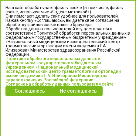
Наш сайт обрабатывает файлы cookie (в том числе, файлы
cookie, используемые «Яндекс-метрикой»).
Они помогают делать сайт удобнее для пользователей.
Нажав кнопку «Соглашаюсь», вы даете свое согласие на
обработку файлов cookie вашего браузера.
Обработка данных пользователей осуществляется в
соответствии с Политикой обработки персональных данных в
Федеральным государственным бюджетным учреждением
«Национальный медицинский исследовательский центр
травматологии и ортопедии имени академика Г.А.
ЦЕНТР ИЛИЗАРОВА
Илизарова» Министерства здравоохранения Российской
Федерации.
Политика обработки персональных данных в
Федеральное государственное бюджетное учреждение
Федеральном государственном бюджетным
«Национальный медицинский исследовательский центр
учреждением «Национальный медицинский
исследовательский центр травматологии и ортопедии
травматологии и ортопедии имени академика Г.А. Илизарова»
имени академика Г.А. Илизарова» Министерства
Министерства здравоохранения Российской Федерации
здравоохранения Российской Федерации
Согласие на обработку данных пользователя сайта
Соглашаюсь
Не соглашаюсь
Информация о медицинских услугах и запись на прием:
Контакт-центр: +7 (3522) 44-35-03
Пн-Пт с 6.00 до 15.00 по московскому времени.
Запись на прием для жителей Кургана и Курганской обл.
по тел: 122 или (3522) 25-03-03, poliklinika45.ru или Госуслуги