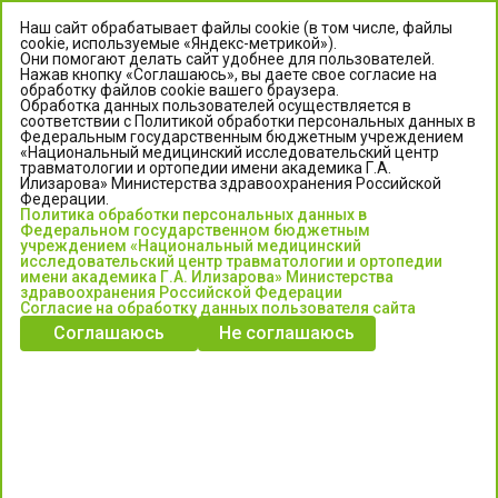
Наш сайт обрабатывает файлы cookie (в том числе, файлы
cookie, используемые «Яндекс-метрикой»).
Они помогают делать сайт удобнее для пользователей.
Нажав кнопку «Соглашаюсь», вы даете свое согласие на
обработку файлов cookie вашего браузера.
Обработка данных пользователей осуществляется в
соответствии с Политикой обработки персональных данных в
Федеральным государственным бюджетным учреждением
«Национальный медицинский исследовательский центр
травматологии и ортопедии имени академика Г.А.
ЦЕНТР ИЛИЗАРОВА
Илизарова» Министерства здравоохранения Российской
Федерации.
Политика обработки персональных данных в
Федеральное государственное бюджетное учреждение
Федеральном государственном бюджетным
«Национальный медицинский исследовательский центр
учреждением «Национальный медицинский
исследовательский центр травматологии и ортопедии
травматологии и ортопедии имени академика Г.А. Илизарова»
имени академика Г.А. Илизарова» Министерства
Министерства здравоохранения Российской Федерации
здравоохранения Российской Федерации
Согласие на обработку данных пользователя сайта
Соглашаюсь
Не соглашаюсь
Информация о медицинских услугах и запись на прием:
Контакт-центр: +7 (3522) 44-35-03
Пн-Пт с 6.00 до 15.00 по московскому времени.
Запись на прием для жителей Кургана и Курганской обл.
по тел: 122 или (3522) 25-03-03, poliklinika45.ru или Госуслуги