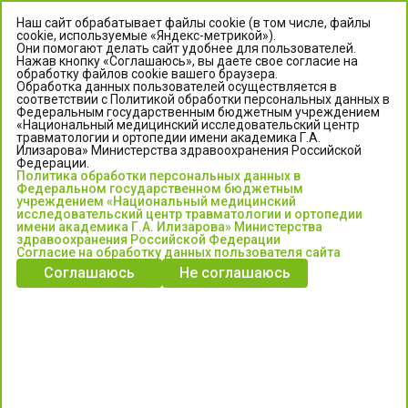
Наш сайт обрабатывает файлы cookie (в том числе, файлы
cookie, используемые «Яндекс-метрикой»).
Они помогают делать сайт удобнее для пользователей.
Нажав кнопку «Соглашаюсь», вы даете свое согласие на
обработку файлов cookie вашего браузера.
Обработка данных пользователей осуществляется в
соответствии с Политикой обработки персональных данных в
Федеральным государственным бюджетным учреждением
«Национальный медицинский исследовательский центр
травматологии и ортопедии имени академика Г.А.
ЦЕНТР ИЛИЗАРОВА
Илизарова» Министерства здравоохранения Российской
Федерации.
Политика обработки персональных данных в
Федеральное государственное бюджетное учреждение
Федеральном государственном бюджетным
«Национальный медицинский исследовательский центр
учреждением «Национальный медицинский
исследовательский центр травматологии и ортопедии
травматологии и ортопедии имени академика Г.А. Илизарова»
имени академика Г.А. Илизарова» Министерства
Министерства здравоохранения Российской Федерации
здравоохранения Российской Федерации
Согласие на обработку данных пользователя сайта
Соглашаюсь
Не соглашаюсь
Информация о медицинских услугах и запись на прием:
Контакт-центр: +7 (3522) 44-35-03
Пн-Пт с 6.00 до 15.00 по московскому времени.
Запись на прием для жителей Кургана и Курганской обл.
по тел: 122 или (3522) 25-03-03, poliklinika45.ru или Госуслуги