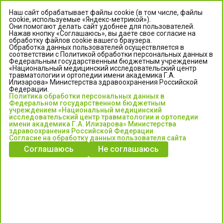
Наш сайт обрабатывает файлы cookie (в том числе, файлы
cookie, используемые «Яндекс-метрикой»).
Они помогают делать сайт удобнее для пользователей.
Нажав кнопку «Соглашаюсь», вы даете свое согласие на
обработку файлов cookie вашего браузера.
Обработка данных пользователей осуществляется в
соответствии с Политикой обработки персональных данных в
Федеральным государственным бюджетным учреждением
«Национальный медицинский исследовательский центр
травматологии и ортопедии имени академика Г.А.
ЦЕНТР ИЛИЗАРОВА
Илизарова» Министерства здравоохранения Российской
Федерации.
Политика обработки персональных данных в
Федеральное государственное бюджетное учреждение
Федеральном государственном бюджетным
«Национальный медицинский исследовательский центр
учреждением «Национальный медицинский
исследовательский центр травматологии и ортопедии
травматологии и ортопедии имени академика Г.А. Илизарова»
имени академика Г.А. Илизарова» Министерства
Министерства здравоохранения Российской Федерации
здравоохранения Российской Федерации
Согласие на обработку данных пользователя сайта
Соглашаюсь
Не соглашаюсь
Информация о медицинских услугах и запись на прием:
Контакт-центр: +7 (3522) 44-35-03
Пн-Пт с 6.00 до 15.00 по московскому времени.
Запись на прием для жителей Кургана и Курганской обл.
по тел: 122 или (3522) 25-03-03, poliklinika45.ru или Госуслуги