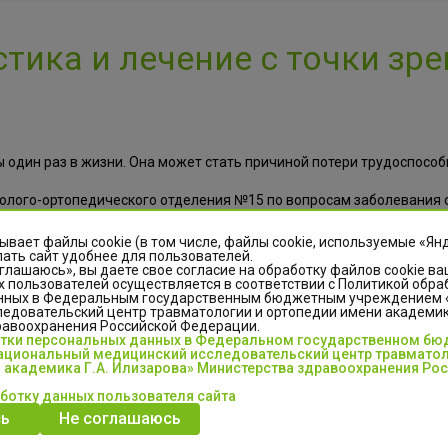
стика и лечение с точки зр
ы один раз в жизни. Она может стать причиной потери трудоспосо
олого-ортопедического отделения №15 по вопросам заболевания 
ывает файлы cookie (в том числе, файлы cookie, используемые «Ян
ать сайт удобнее для пользователей.
глашаюсь», вы даете свое согласие на обработку файлов cookie ва
 пользователей осуществляется в соответствии с Политикой обра
нных в Федеральным государственным бюджетным учреждением
едовательский центр травматологии и ортопедии имени академика
равоохранения Российской Федерации.
отки персональных данных в Федеральном государственном б
ывы
Люди с
циональный медицинский исследовательский центр травматол
 академика Г.А. Илизарова» Министерства здравоохранения Ро
безграничными
аботку данных пользователя сайта
возможностями
ь
Не соглашаюсь