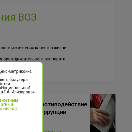
ения ВОЗ
бности и снижения качества жизни
опорно-двигательного апппарата.
декс-метрикой»).
шего браузера.
ботки
 «Национальный
 Г.А. Илизарова»
юджетным
Противодействие
огии и
ссийской
коррупции