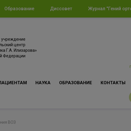
Образование
Диссовет
Журнал "Гений орт
е учреждение
льский центр
ка Г.А. Илизарова»
ой Федерации
ПАЦИЕНТАМ
НАУКА
ОБРАЗОВАНИЕ
КОНТАКТЫ
ения ВОЗ