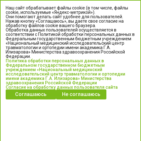
Наш сайт обрабатывает файлы cookie (в том числе, файлы
cookie, используемые «Яндекс-метрикой»).
Они помогают делать сайт удобнее для пользователей.
Нажав кнопку «Соглашаюсь», вы даете свое согласие на
обработку файлов cookie вашего браузера.
Обработка данных пользователей осуществляется в
соответствии с Политикой обработки персональных данных в
Федеральным государственным бюджетным учреждением
«Национальный медицинский исследовательский центр
травматологии и ортопедии имени академика Г.А.
ЦЕНТР ИЛИЗАРОВА
Илизарова» Министерства здравоохранения Российской
Федерации.
Политика обработки персональных данных в
Федеральное государственное бюджетное учреждение
Федеральном государственном бюджетным
«Национальный медицинский исследовательский центр
учреждением «Национальный медицинский
исследовательский центр травматологии и ортопедии
травматологии и ортопедии имени академика Г.А. Илизарова»
имени академика Г.А. Илизарова» Министерства
Министерства здравоохранения Российской Федерации
здравоохранения Российской Федерации
Согласие на обработку данных пользователя сайта
Соглашаюсь
Не соглашаюсь
Информация о медицинских услугах и запись на прием:
Контакт-центр: +7 (3522) 44-35-03
Пн-Пт с 6.00 до 15.00 по московскому времени.
Запись на прием для жителей Кургана и Курганской обл.
по тел: 122 или (3522) 25-03-03, poliklinika45.ru или Госуслуги