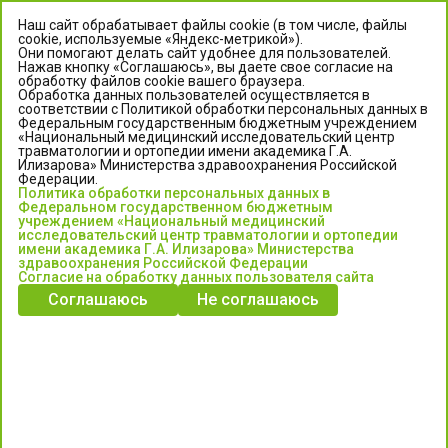
Наш сайт обрабатывает файлы cookie (в том числе, файлы
cookie, используемые «Яндекс-метрикой»).
Они помогают делать сайт удобнее для пользователей.
Нажав кнопку «Соглашаюсь», вы даете свое согласие на
обработку файлов cookie вашего браузера.
Обработка данных пользователей осуществляется в
соответствии с Политикой обработки персональных данных в
Федеральным государственным бюджетным учреждением
«Национальный медицинский исследовательский центр
травматологии и ортопедии имени академика Г.А.
ЦЕНТР ИЛИЗАРОВА
Илизарова» Министерства здравоохранения Российской
Федерации.
Политика обработки персональных данных в
Федеральное государственное бюджетное учреждение
Федеральном государственном бюджетным
«Национальный медицинский исследовательский центр
учреждением «Национальный медицинский
исследовательский центр травматологии и ортопедии
травматологии и ортопедии имени академика Г.А. Илизарова»
имени академика Г.А. Илизарова» Министерства
Министерства здравоохранения Российской Федерации
здравоохранения Российской Федерации
Согласие на обработку данных пользователя сайта
Соглашаюсь
Не соглашаюсь
Информация о медицинских услугах и запись на прием:
Контакт-центр: +7 (3522) 44-35-03
Пн-Пт с 6.00 до 15.00 по московскому времени.
Запись на прием для жителей Кургана и Курганской обл.
по тел: 122 или (3522) 25-03-03, poliklinika45.ru или Госуслуги