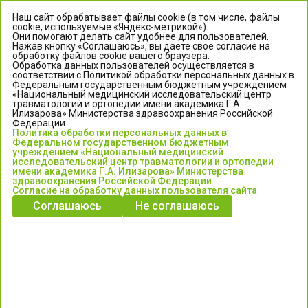
Наш сайт обрабатывает файлы cookie (в том числе, файлы
cookie, используемые «Яндекс-метрикой»).
Они помогают делать сайт удобнее для пользователей.
Нажав кнопку «Соглашаюсь», вы даете свое согласие на
обработку файлов cookie вашего браузера.
Обработка данных пользователей осуществляется в
соответствии с Политикой обработки персональных данных в
Федеральным государственным бюджетным учреждением
«Национальный медицинский исследовательский центр
травматологии и ортопедии имени академика Г.А.
ЦЕНТР ИЛИЗАРОВА
Илизарова» Министерства здравоохранения Российской
Федерации.
Политика обработки персональных данных в
Федеральное государственное бюджетное учреждение
Федеральном государственном бюджетным
«Национальный медицинский исследовательский центр
учреждением «Национальный медицинский
исследовательский центр травматологии и ортопедии
травматологии и ортопедии имени академика Г.А. Илизарова»
имени академика Г.А. Илизарова» Министерства
Министерства здравоохранения Российской Федерации
здравоохранения Российской Федерации
Согласие на обработку данных пользователя сайта
Соглашаюсь
Не соглашаюсь
Информация о медицинских услугах и запись на прием:
Контакт-центр: +7 (3522) 44-35-03
Пн-Пт с 6.00 до 15.00 по московскому времени.
Запись на прием для жителей Кургана и Курганской обл.
по тел: 122 или (3522) 25-03-03, poliklinika45.ru или Госуслуги