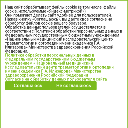
Наш сайт обрабатывает файлы cookie (в том числе, файлы
cookie, используемые «Яндекс-метрикой»).
Они помогают делать сайт удобнее для пользователей.
Нажав кнопку «Соглашаюсь», вы даете свое согласие на
обработку файлов cookie вашего браузера.
Обработка данных пользователей осуществляется в
соответствии с Политикой обработки персональных данных в
Федеральным государственным бюджетным учреждением
«Национальный медицинский исследовательский центр
травматологии и ортопедии имени академика Г.А.
ЦЕНТР ИЛИЗАРОВА
Илизарова» Министерства здравоохранения Российской
Федерации.
Политика обработки персональных данных в
Федеральное государственное бюджетное учреждение
Федеральном государственном бюджетным
«Национальный медицинский исследовательский центр
учреждением «Национальный медицинский
исследовательский центр травматологии и ортопедии
травматологии и ортопедии имени академика Г.А. Илизарова»
имени академика Г.А. Илизарова» Министерства
Министерства здравоохранения Российской Федерации
здравоохранения Российской Федерации
Согласие на обработку данных пользователя сайта
Соглашаюсь
Не соглашаюсь
Информация о медицинских услугах и запись на прием:
Контакт-центр: +7 (3522) 44-35-03
Пн-Пт с 6.00 до 15.00 по московскому времени.
Запись на прием для жителей Кургана и Курганской обл.
по тел: 122 или (3522) 25-03-03, poliklinika45.ru или Госуслуги