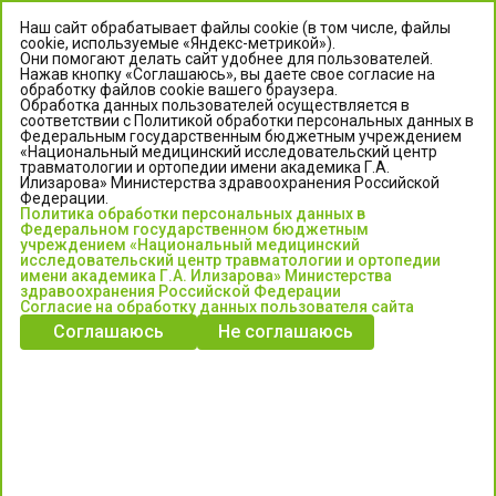
Наш сайт обрабатывает файлы cookie (в том числе, файлы
cookie, используемые «Яндекс-метрикой»).
Они помогают делать сайт удобнее для пользователей.
Нажав кнопку «Соглашаюсь», вы даете свое согласие на
обработку файлов cookie вашего браузера.
Обработка данных пользователей осуществляется в
соответствии с Политикой обработки персональных данных в
Федеральным государственным бюджетным учреждением
«Национальный медицинский исследовательский центр
травматологии и ортопедии имени академика Г.А.
ЦЕНТР ИЛИЗАРОВА
Илизарова» Министерства здравоохранения Российской
Федерации.
Политика обработки персональных данных в
Федеральное государственное бюджетное учреждение
Федеральном государственном бюджетным
«Национальный медицинский исследовательский центр
учреждением «Национальный медицинский
исследовательский центр травматологии и ортопедии
травматологии и ортопедии имени академика Г.А. Илизарова»
имени академика Г.А. Илизарова» Министерства
Министерства здравоохранения Российской Федерации
здравоохранения Российской Федерации
Согласие на обработку данных пользователя сайта
Соглашаюсь
Не соглашаюсь
Информация о медицинских услугах и запись на прием:
Контакт-центр: +7 (3522) 44-35-03
Пн-Пт с 6.00 до 15.00 по московскому времени.
Запись на прием для жителей Кургана и Курганской обл.
по тел: 122 или (3522) 25-03-03, poliklinika45.ru или Госуслуги