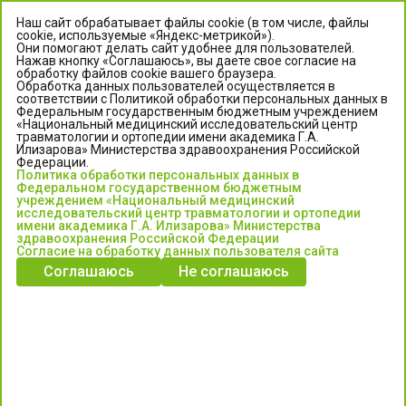
Наш сайт обрабатывает файлы cookie (в том числе, файлы
cookie, используемые «Яндекс-метрикой»).
Они помогают делать сайт удобнее для пользователей.
Нажав кнопку «Соглашаюсь», вы даете свое согласие на
обработку файлов cookie вашего браузера.
Обработка данных пользователей осуществляется в
соответствии с Политикой обработки персональных данных в
Федеральным государственным бюджетным учреждением
«Национальный медицинский исследовательский центр
травматологии и ортопедии имени академика Г.А.
ЦЕНТР ИЛИЗАРОВА
Илизарова» Министерства здравоохранения Российской
Федерации.
Политика обработки персональных данных в
Федеральное государственное бюджетное учреждение
Федеральном государственном бюджетным
«Национальный медицинский исследовательский центр
учреждением «Национальный медицинский
исследовательский центр травматологии и ортопедии
травматологии и ортопедии имени академика Г.А. Илизарова»
имени академика Г.А. Илизарова» Министерства
Министерства здравоохранения Российской Федерации
здравоохранения Российской Федерации
Согласие на обработку данных пользователя сайта
Соглашаюсь
Не соглашаюсь
Информация о медицинских услугах и запись на прием:
Контакт-центр: +7 (3522) 44-35-03
Пн-Пт с 6.00 до 15.00 по московскому времени.
Запись на прием для жителей Кургана и Курганской обл.
по тел: 122 или (3522) 25-03-03, poliklinika45.ru или Госуслуги