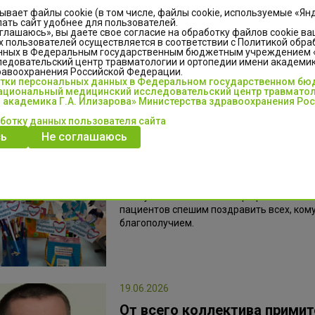
С юбилеем, Алёна Валерьевн
ывает файлы cookie (в том числе, файлы cookie, используемые «Ян
ать сайт удобнее для пользователей.
глашаюсь», вы даете свое согласие на обработку файлов cookie ва
 пользователей осуществляется в соответствии с Политикой обра
Сегодня мы от всего сердца поздравляе
нных в Федеральным государственным бюджетным учреждением
ведущего специалиста службы эксплуата
едовательский центр травматологии и ортопедии имени академика
равоохранения Российской Федерации.
отки персональных данных в Федеральном государственном б
циональный медицинский исследовательский центр травматол
 академика Г.А. Илизарова» Министерства здравоохранения Ро
аботку данных пользователя сайта
ь
Не соглашаюсь
19.06.2026
С Днём медицинского работ
В канун этого значимого профессиональ
пациентов спешим поздравить всех, ком
благополучием.
19.06.2026
От всего коллектива прими