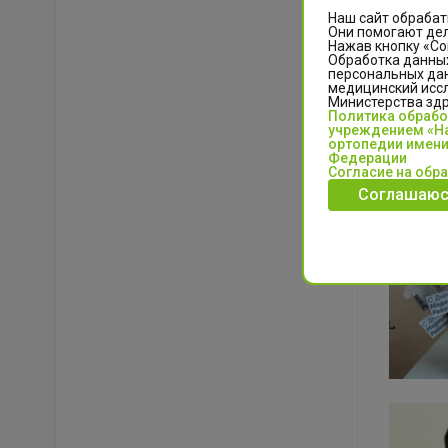
Наш сайт обрабат
Они помогают дел
Нажав кнопку «Со
Обработка данных
персональных да
медицинский иссл
Министерства зд
Политика обраб
учреждением «На
ортопедии имени
Федерации
Согласие на обр
Соглашаюс