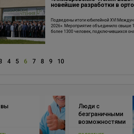
новейшие разработки в орт
Подведены итоги юбилейной XVI Междун
2026». Мероприятие объединило свыше 18
более 1300 человек, подключившихся он
3
4
5
6
7
8
9
10
ывы
Люди с
безграничными
возможностями