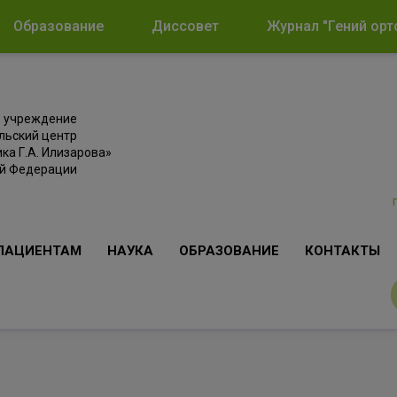
Образование
Диссовет
Журнал "Гений орт
е учреждение
льский центр
ка Г.А. Илизарова»
ой Федерации
ПАЦИЕНТАМ
НАУКА
ОБРАЗОВАНИЕ
КОНТАКТЫ