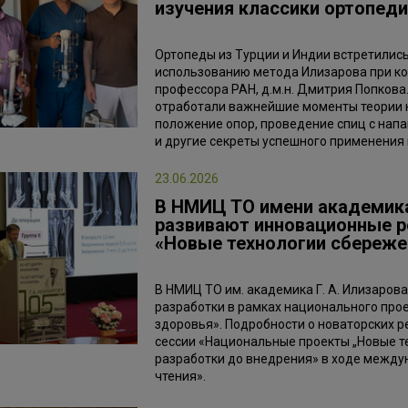
изучения классики ортопеди
Ортопеды из Турции и Индии встретились
использованию метода Илизарова при к
профессора РАН, д.м.н. Дмитрия Попкова
отработали важнейшие моменты теории 
положение опор, проведение спиц с нап
и другие секреты успешного применения
23.06.2026
В НМИЦ ТО имени академика 
развивают инновационные р
«Новые технологии сбереже
В НМИЦ ТО им. академика Г. А. Илизаро
разработки в рамках национального про
здоровья». Подробности о новаторских 
сессии «Национальные проекты „Новые т
разработки до внедрения» в ходе межд
чтения».