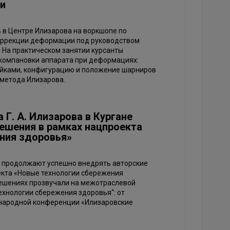
и
 в Центре Илизарова на воркшопе по
оррекции деформации под руководством
. На практическом занятии курсанты
компановки аппарата при деформациях:
айками, конфигурацию и положение шарниров
 метода Илизарова.
Г. А. Илизарова в Кургане
ешения в рамках нацпроекта
ния здоровья»
ва продолжают успешно внедрять авторские
екта «Новые технологии сбережения
решениях прозвучали на межотраслевой
ехнологии сбережения здоровья“: от
ународной конференции «Илизаровские