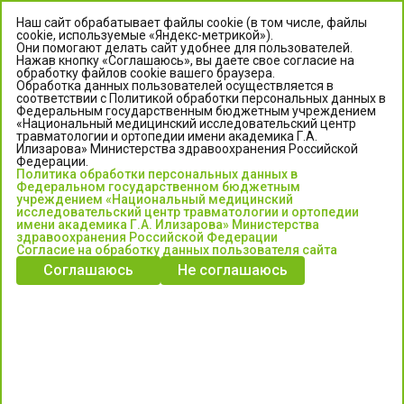
Наш сайт обрабатывает файлы cookie (в том числе, файлы
cookie, используемые «Яндекс-метрикой»).
Они помогают делать сайт удобнее для пользователей.
Нажав кнопку «Соглашаюсь», вы даете свое согласие на
обработку файлов cookie вашего браузера.
Обработка данных пользователей осуществляется в
соответствии с Политикой обработки персональных данных в
Федеральным государственным бюджетным учреждением
«Национальный медицинский исследовательский центр
травматологии и ортопедии имени академика Г.А.
ЦЕНТР ИЛИЗАРОВА
Илизарова» Министерства здравоохранения Российской
Федерации.
Политика обработки персональных данных в
Федеральное государственное бюджетное учреждение
Федеральном государственном бюджетным
«Национальный медицинский исследовательский центр
учреждением «Национальный медицинский
исследовательский центр травматологии и ортопедии
травматологии и ортопедии имени академика Г.А. Илизарова»
имени академика Г.А. Илизарова» Министерства
Министерства здравоохранения Российской Федерации
здравоохранения Российской Федерации
Согласие на обработку данных пользователя сайта
Соглашаюсь
Не соглашаюсь
Информация о медицинских услугах и запись на прием:
Контакт-центр: +7 (3522) 44-35-03
Пн-Пт с 6.00 до 15.00 по московскому времени.
Запись на прием для жителей Кургана и Курганской обл.
по тел: 122 или (3522) 25-03-03, poliklinika45.ru или Госуслуги