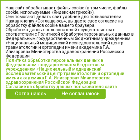
Наш сайт обрабатывает файлы cookie (в том числе, файлы
cookie, используемые «Яндекс-метрикой»).
Они помогают делать сайт удобнее для пользователей.
Нажав кнопку «Соглашаюсь», вы даете свое согласие на
обработку файлов cookie вашего браузера.
Обработка данных пользователей осуществляется в
соответствии с Политикой обработки персональных данных в
Федеральным государственным бюджетным учреждением
«Национальный медицинский исследовательский центр
травматологии и ортопедии имени академика Г.А.
ЦЕНТР ИЛИЗАРОВА
Илизарова» Министерства здравоохранения Российской
Федерации.
Политика обработки персональных данных в
Федеральное государственное бюджетное учреждение
Федеральном государственном бюджетным
«Национальный медицинский исследовательский центр
учреждением «Национальный медицинский
исследовательский центр травматологии и ортопедии
травматологии и ортопедии имени академика Г.А. Илизарова»
имени академика Г.А. Илизарова» Министерства
Министерства здравоохранения Российской Федерации
здравоохранения Российской Федерации
Согласие на обработку данных пользователя сайта
Соглашаюсь
Не соглашаюсь
Информация о медицинских услугах и запись на прием:
Контакт-центр: +7 (3522) 44-35-03
Пн-Пт с 6.00 до 15.00 по московскому времени.
Запись на прием для жителей Кургана и Курганской обл.
по тел: 122 или (3522) 25-03-03, poliklinika45.ru или Госуслуги