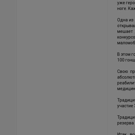
уже геро
ноге. Ка
Одна из
открыва
мешает 
конкурс
маломоб
В этом г
100 гонщ
Свою пр
абсолют
реабили
медицин
Традици
участие 
Традици
резерва 
Итак, в