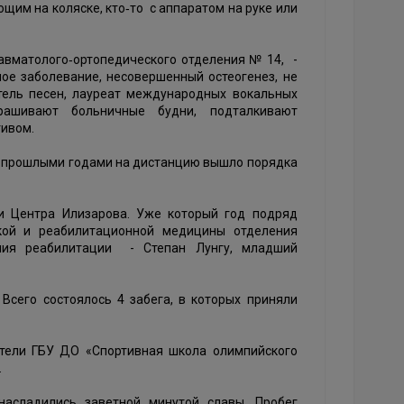
ющим на коляске, кто‑то с аппаратом на руке или
авматолого‑ортопедического отделения № 14, -
ое заболевание, несовершенный остеогенез, не
тель песен, лауреат международных вокальных
рашивают больничные будни, подталкивают
тивом.
 с прошлыми годами на дистанцию вышло порядка
и Центра Илизарова. Уже который год подряд
кой и реабилитационной медицины отделения
ния реабилитации - Степан Лунгу, младший
Всего состоялось 4 забега, в которых приняли
ители ГБУ ДО «Спортивная школа олимпийского
.
насладились заветной минутой славы. Пробег