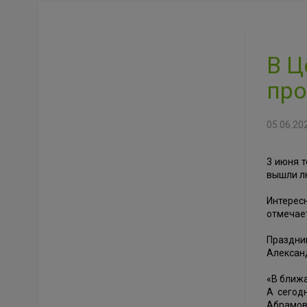
В Ц
про
05.06.20
3 июня т
вышли лю
Интерес
отмечает
Праздник
Алексан
«В ближа
А сегод
Абрамов