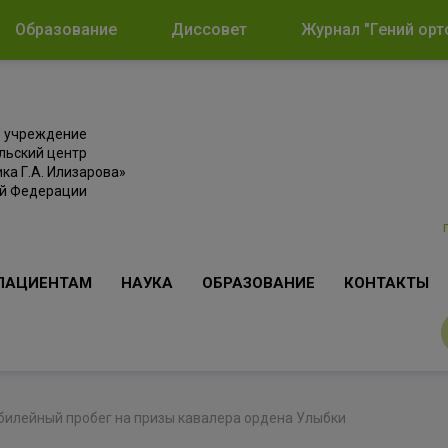
Образование
Диссовет
Журнал "Гений орт
е учреждение
льский центр
ка Г.А. Илизарова»
ой Федерации
ПАЦИЕНТАМ
НАУКА
ОБРАЗОВАНИЕ
КОНТАКТЫ
билейный пробег на призы кавалера ордена Улыбки