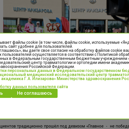
ывает файлы cookie (в том числе, файлы cookie, используемые «Ян
ать сайт удобнее для пользователей.
глашаюсь», вы даете свое согласие на обработку файлов cookie ва
 пользователей осуществляется в соответствии с Политикой обра
нных в Федеральным государственным бюджетным учреждением
едовательский центр травматологии и ортопедии имени академика
равоохранения Российской Федерации.
отки персональных данных в Федеральном государственном б
циональный медицинский исследовательский центр травматол
 академика Г.А. Илизарова» Министерства здравоохранения Ро
аботку данных пользователя сайта
лемой частью праздника стал профессор Тигр - талисман Центра
ь
Не соглашаюсь
поздравлял с победой чемпионов сегодняшнего забега.
елищный старт по праву принадлежит первому забегу воспитаннико
55 дошкольников из 21 детского сада Кургана и области. По
 Марк Макаревич. По словам папы юного легкоатлета, мальчик да
ациентов традиционно прошёл под девизом «Главное - не победа