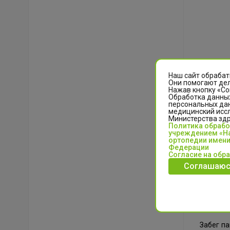
Наш сайт обрабат
Они помогают дел
Нажав кнопку «Со
Обработка данных
персональных да
медицинский иссл
Министерства зд
Политика обраб
учреждением «На
ортопедии имени
Федерации
Согласие на обр
Неотъем
Соглашаюс
активно 
Самый зр
вышли 2
шадринец
Забег п