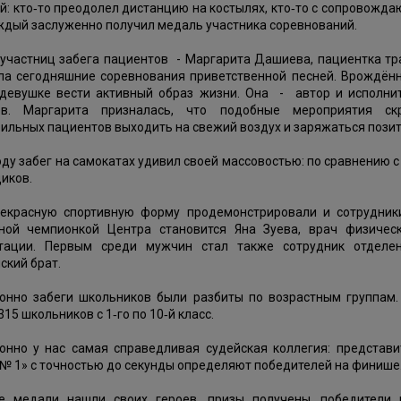
й: кто‑то преодолел дистанцию на костылях, кто‑то с сопровожда
ждый заслуженно получил медаль участника соревнований.
 участниц забега пациентов - Маргарита Дашиева, пациентка тр
ла сегодняшние соревнования приветственной песней. Врождённ
девушке вести активный образ жизни. Она - автор и исполни
ов. Маргарита призналась, что подобные мероприятия ск
ильных пациентов выходить на свежий воздух и заряжаться пози
оду забег на самокатах удивил своей массовостью: по сравнению
иков.
екрасную спортивную форму продемонстрировали и сотрудник
ной чемпионкой Центра становится Яна Зуева, врач физичес
тации. Первым среди мужчин стал также сотрудник отделе
ский брат.
онно забеги школьников были разбиты по возрастным группам. 
315 школьников с 1‑го по 10‑й класс.
онно у нас самая справедливая судейская коллегия: представ
№ 1» с точностью до секунды определяют победителей на финише
се медали нашли своих героев, призы получены, победители 