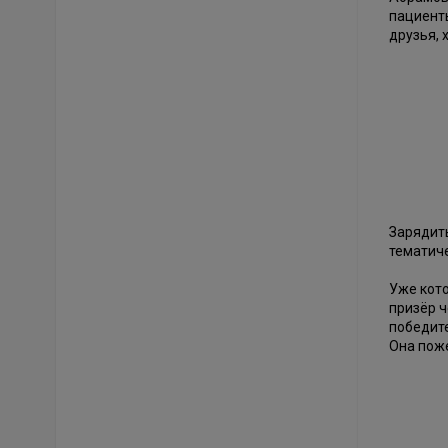
пациент
друзья, 
Зарядит
тематиче
Уже кото
призёр ч
победите
Она поже