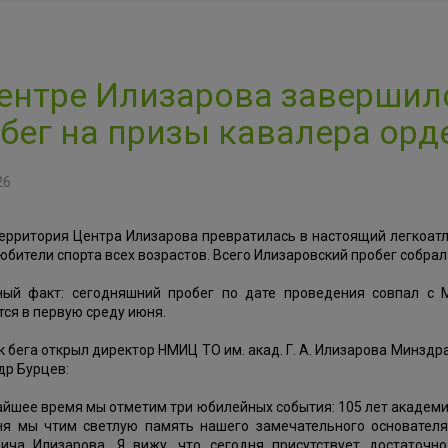
ентре Илизарова завершил
бег на призы кавалера орд
26
ерритория Центра Илизарова превратилась в настоящий легкоатл
бители спорта всех возрастов. Всего Илизаровский пробег собрал
ный факт: сегодняшний пробег по дате проведения совпал с
ся в первую среду июня.
 бега открыл директор НМИЦ ТО им. акад. Г. А. Илизарова Минздр
др Бурцев:
йшее время мы отметим три юбилейных события: 105 лет академику 
ня мы чтим светлую память нашего замечательного основател
ича Илизарова. Я вижу, что сегодня присутствует достаточн