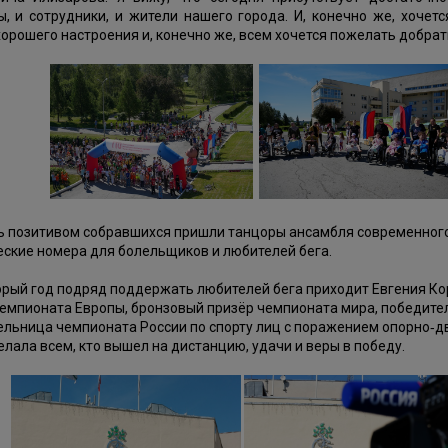
ы, и сотрудники, и жители нашего города. И, конечно же, хоче
хорошего настроения и, конечно же, всем хочется пожелать добрат
ь позитивом собравшихся пришли танцоры ансамбля современного
ские номера для болельщиков и любителей бега.
рый год подряд поддержать любителей бега приходит Евгения Кор
емпионата Европы, бронзовый призёр чемпионата мира, победител
льница чемпионата России по спорту лиц с поражением опорно‑дв
лала всем, кто вышел на дистанцию, удачи и веры в победу.