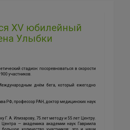
ся XV юбилейный
ена Улыбки
етический стадион: посоревноваться в скорости
 900 участников.
 Международным днём бега, который ежегодно
ава РФ, профессор РАН, доктор медицинских наук
Г. А. Илизарову, 75 лет методу и 55 лет Центру.
я Центра — академика академии наук Гавриила
о большое количество участников: это и наши