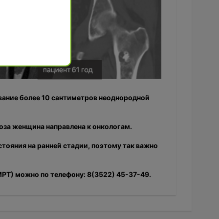
вание более 10 сантиметров неоднородной
оза женщина направлена к онкологам.
ояния на ранней стадии, поэтому так важно
МРТ) можно по телефону: 8(3522) 45-37-49.