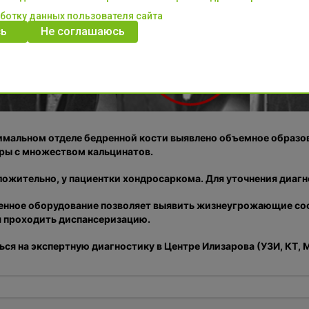
аботку данных пользователя сайта
ь
Не соглашаюсь
имальном отделе бедренной кости выявлено объемное образо
ры с множеством кальцинатов.
ожительно, у пациентки хондросаркома. Для уточнения диагн
нное оборудование позволяет выявить жизнеугрожающие сост
 проходить диспансеризацию.
ься на экспертную диагностику в Центре Илизарова (УЗИ, КТ, 