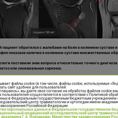
 пациент обратился с жалобами на боли в коленном суставе 
фия показала наличие в коленном суставе множественных обр
ологи поставили знак вопроса относительно точного диагноз
атоз или синовиальная саркома.
редкий случай у пациентки 61 года. С жалобами на боли в таз
ологу-ортопеду. Дополнительным обследованием была выпо
ывает файлы cookie (в том числе, файлы cookie, используемые «Ян
ать сайт удобнее для пользователей.
глашаюсь», вы даете свое согласие на обработку файлов cookie ва
 пользователей осуществляется в соответствии с Политикой обра
нных в Федеральным государственным бюджетным учреждением
едовательский центр травматологии и ортопедии имени академика
равоохранения Российской Федерации.
отки персональных данных в Федеральном государственном б
циональный медицинский исследовательский центр травматол
 академика Г.А. Илизарова» Министерства здравоохранения Ро