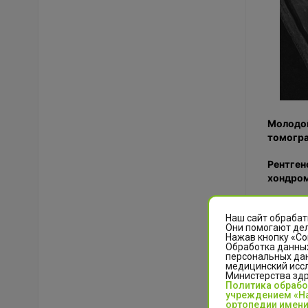
Молодой
томогра
Рентген
хондром
Второй 
травмат
Наш сайт обрабат
Они помогают дел
Нажав кнопку «Со
Обработка данных
персональных да
медицинский иссл
Министерства зд
Политика обраб
учреждением «На
ортопедии имени