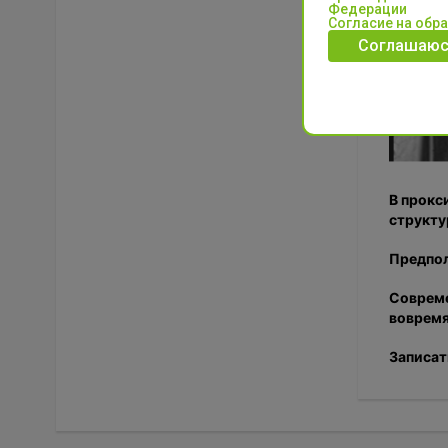
Федерации
Согласие на обр
Соглашаюс
В прокс
структу
Предпол
Совреме
вовремя
Записат