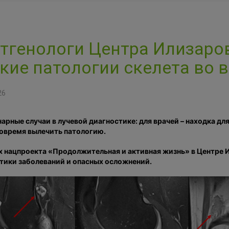
тгенологи Центра Илизар
кие патологии скелета во 
26
арные случаи в лучевой диагностике: для врачей – находка дл
вовремя вылечить патологию.
х нацпроекта «Продолжительная и активная жизнь» в Центре 
тики заболеваний и опасных осложнений.