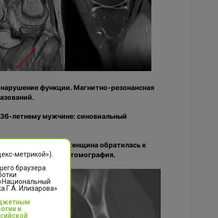
и нарушение функции. Магнитно-резонансная
азований.
а 36-летнему мужчине: синовиальный
обедренном суставе женщина обратилась к
лнена компьютерная томография.
декс-метрикой»).
шего браузера.
ботки
 «Национальный
 Г.А. Илизарова»
юджетным
огии и
ссийской