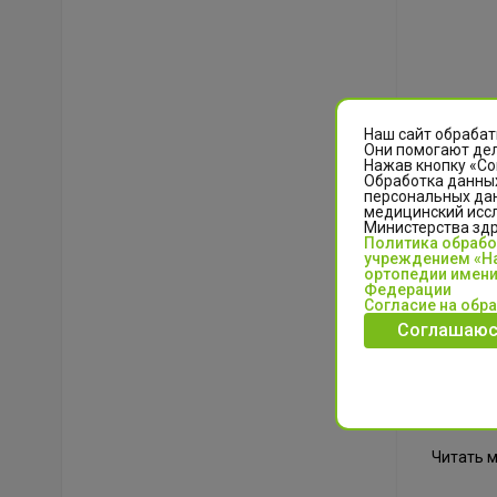
Наш сайт обрабат
Они помогают дел
Нажав кнопку «Со
Обработка данных
персональных да
медицинский иссл
Министерства зд
Политика обраб
учреждением «На
ортопедии имени
Федерации
Согласие на обр
Соглашаюс
Об инно
нейроор
Читать 