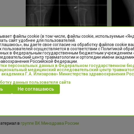
ывает файлы cookie (в том числе, файлы cookie, используемые «Ян
ать сайт удобнее для пользователей.
глашаюсь», вы даете свое согласие на обработку файлов cookie ва
 пользователей осуществляется в соответствии с Политикой обра
нных в Федеральным государственным бюджетным учреждением
едовательский центр травматологии и ортопедии имени академика
равоохранения Российской Федерации.
отки персональных данных в Федеральном государственном б
циональный медицинский исследовательский центр травматол
 академика Г.А. Илизарова» Министерства здравоохранения Ро
аботку данных пользователя сайта
ь
Не соглашаюсь
вационной методике реконструкции и удлинения большеберцовой 
топедии и системных заболеваний рассказали в информационной 
материал в
группе ВК Минздрава России