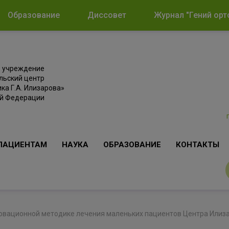
Образование
Диссовет
Журнал "Гений орт
е учреждение
льский центр
ка Г.А. Илизарова»
ой Федерации
ПАЦИЕНТАМ
НАУКА
ОБРАЗОВАНИЕ
КОНТАКТЫ
овационной методике лечения маленьких пациентов Центра Илиза