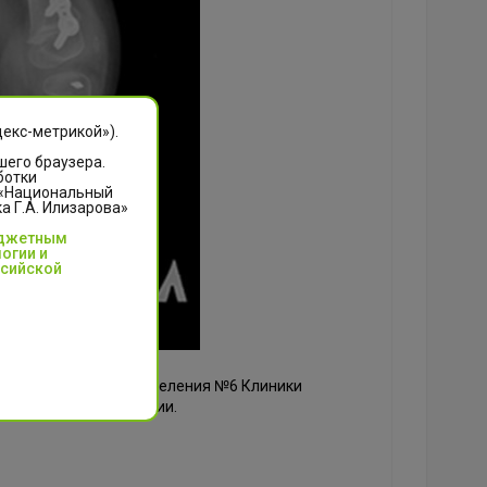
декс-метрикой»).
шего браузера.
ботки
 «Национальный
 Г.А. Илизарова»
юджетным
огии и
ссийской
кости у пациентов отделения №6 Клиники
ленте Минздрава России.