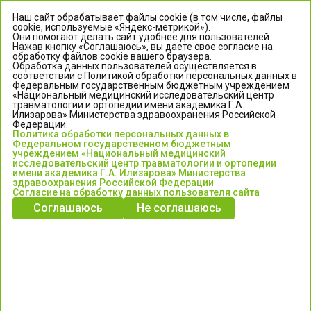
Наш сайт обрабатывает файлы cookie (в том числе, файлы
cookie, используемые «Яндекс-метрикой»).
Они помогают делать сайт удобнее для пользователей.
Нажав кнопку «Соглашаюсь», вы даете свое согласие на
обработку файлов cookie вашего браузера.
Обработка данных пользователей осуществляется в
соответствии с Политикой обработки персональных данных в
Федеральным государственным бюджетным учреждением
«Национальный медицинский исследовательский центр
травматологии и ортопедии имени академика Г.А.
ЦЕНТР ИЛИЗАРОВА
Илизарова» Министерства здравоохранения Российской
Федерации.
Политика обработки персональных данных в
Федеральное государственное бюджетное учреждение
Федеральном государственном бюджетным
«Национальный медицинский исследовательский центр
учреждением «Национальный медицинский
исследовательский центр травматологии и ортопедии
травматологии и ортопедии имени академика Г.А. Илизарова»
имени академика Г.А. Илизарова» Министерства
Министерства здравоохранения Российской Федерации
здравоохранения Российской Федерации
Согласие на обработку данных пользователя сайта
Соглашаюсь
Не соглашаюсь
Информация о медицинских услугах и запись на прием:
Контакт-центр: +7 (3522) 44-35-03
Пн-Пт с 6.00 до 15.00 по московскому времени.
Запись на прием для жителей Кургана и Курганской обл.
по тел: 122 или (3522) 25-03-03, poliklinika45.ru или Госуслуги