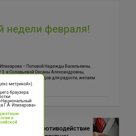
 недели февраля!
а Илизарова – Поповой Надежды Васильевны,
 3 и Соловьевой Оксаны Александровны,
ни будет больше поводов для радости, желаем
декс-метрикой»).
шего браузера.
ботки
 «Национальный
 Г.А. Илизарова»
юджетным
огии и
ссийской
Противодействие