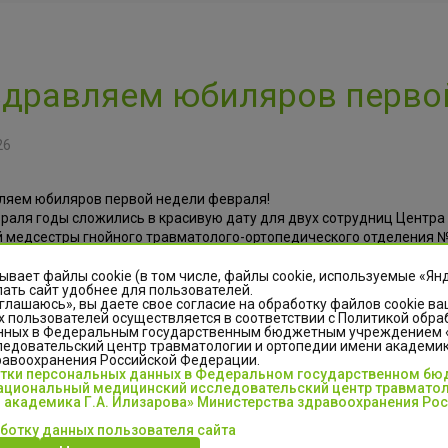
дравляем юбиляров первой
26
ляем юбиляров первой недели февраля!
враля годы сложились в красивую дату для двух сотрудниц Центр
 медсестры гнойного травматолого-ортопедического отделения №
медсестры отделения анестезиологии и реанимации. Пусть в жиз
ния во всех начинаниях, тепла и уюта в доме.
ывает файлы cookie (в том числе, файлы cookie, используемые «Ян
ать сайт удобнее для пользователей.
глашаюсь», вы даете свое согласие на обработку файлов cookie ва
 пользователей осуществляется в соответствии с Политикой обра
нных в Федеральным государственным бюджетным учреждением
едовательский центр травматологии и ортопедии имени академика
равоохранения Российской Федерации.
отки персональных данных в Федеральном государственном б
циональный медицинский исследовательский центр травматол
 академика Г.А. Илизарова» Министерства здравоохранения Ро
ывы
Люди с
аботку данных пользователя сайта