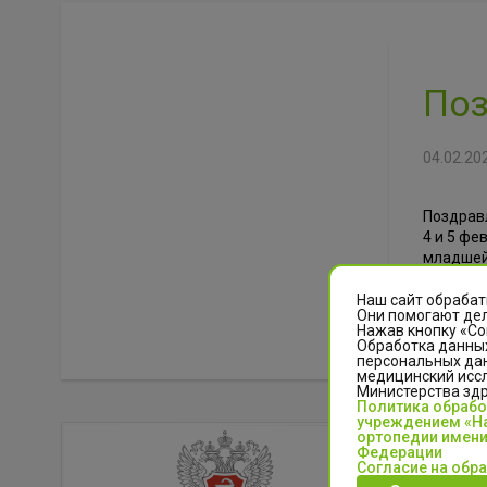
Поз
04.02.20
Поздрав
4 и 5 фе
младшей
младшей 
процвета
Наш сайт обрабат
Они помогают дел
Нажав кнопку «Со
Обработка данных
персональных да
медицинский иссл
Министерства зд
Политика обраб
учреждением «На
ортопедии имени
Федерации
Отз
Согласие на обр