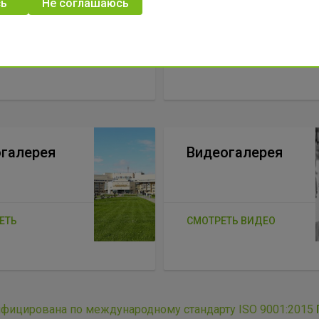
безграничными
ь
Не соглашаюсь
возможностями
ЕТЬ
ПОДРОБНЕЕ
галерея
Видеогалерея
ЕТЬ
СМОТРЕТЬ ВИДЕО
ифицирована по международному стандарту ISO 9001:2015