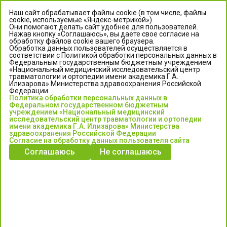
Наш сайт обрабатывает файлы cookie (в том числе, файлы
cookie, используемые «Яндекс-метрикой»).
Они помогают делать сайт удобнее для пользователей.
Нажав кнопку «Соглашаюсь», вы даете свое согласие на
обработку файлов cookie вашего браузера.
Обработка данных пользователей осуществляется в
соответствии с Политикой обработки персональных данных в
Федеральным государственным бюджетным учреждением
«Национальный медицинский исследовательский центр
травматологии и ортопедии имени академика Г.А.
ЦЕНТР ИЛИЗАРОВА
Илизарова» Министерства здравоохранения Российской
Федерации.
Политика обработки персональных данных в
Федеральное государственное бюджетное учреждение
Федеральном государственном бюджетным
«Национальный медицинский исследовательский центр
учреждением «Национальный медицинский
исследовательский центр травматологии и ортопедии
травматологии и ортопедии имени академика Г.А. Илизарова»
имени академика Г.А. Илизарова» Министерства
Министерства здравоохранения Российской Федерации
здравоохранения Российской Федерации
Согласие на обработку данных пользователя сайта
Соглашаюсь
Не соглашаюсь
Информация о медицинских услугах и запись на прием:
Контакт-центр: +7 (3522) 44-35-03
Пн-Пт с 6.00 до 15.00 по московскому времени.
Запись на прием для жителей Кургана и Курганской обл.
по тел: 122 или (3522) 25-03-03, poliklinika45.ru или Госуслуги