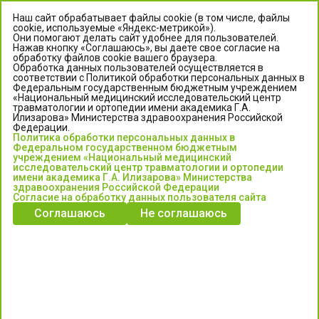
Наш сайт обрабатывает файлы cookie (в том числе, файлы
cookie, используемые «Яндекс-метрикой»).
Они помогают делать сайт удобнее для пользователей.
Нажав кнопку «Соглашаюсь», вы даете свое согласие на
обработку файлов cookie вашего браузера.
Обработка данных пользователей осуществляется в
соответствии с Политикой обработки персональных данных в
Федеральным государственным бюджетным учреждением
«Национальный медицинский исследовательский центр
травматологии и ортопедии имени академика Г.А.
ЦЕНТР ИЛИЗАРОВА
Илизарова» Министерства здравоохранения Российской
Федерации.
Политика обработки персональных данных в
Федеральное государственное бюджетное учреждение
Федеральном государственном бюджетным
«Национальный медицинский исследовательский центр
учреждением «Национальный медицинский
исследовательский центр травматологии и ортопедии
травматологии и ортопедии имени академика Г.А. Илизарова»
имени академика Г.А. Илизарова» Министерства
Министерства здравоохранения Российской Федерации
здравоохранения Российской Федерации
Согласие на обработку данных пользователя сайта
Соглашаюсь
Не соглашаюсь
Информация о медицинских услугах и запись на прием:
Контакт-центр: +7 (3522) 44-35-03
Пн-Пт с 6.00 до 15.00 по московскому времени.
Запись на прием для жителей Кургана и Курганской обл.
по тел: 122 или (3522) 25-03-03, poliklinika45.ru или Госуслуги