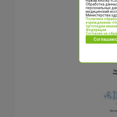
Нажав кнопку «Со
Обработка данных
персональных да
медицинский иссл
Министерства зд
Политика обраб
учреждением «На
ортопедии имени
Федерации
Согласие на обр
Соглашаюс