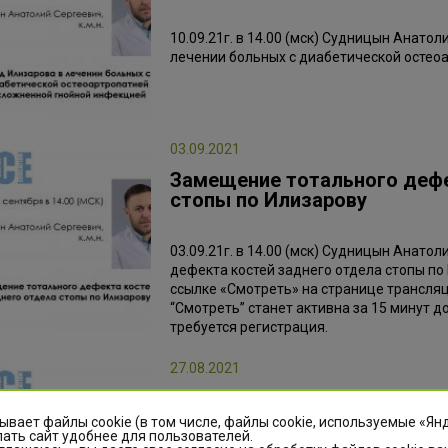
10.09.21г. в 14.00 (мск) Судницын Анатол
лечении больных с диабетической остео
03.09.2021
Замещение тотального дефе
стопы по Илизарову
03.09.21г. в 14.00 (мск) Судницын Анатол
дефекта костей заднего отдела стопы п
ссылке «Смотреть» на странице трансляции
“Смотреть” станет активна за 15 минут 
требуется регистрация.
27.08.2021
Лечение остеомиелита голе
ывает файлы cookie (в том числе, файлы cookie, используемые «Ян
ать сайт удобнее для пользователей.