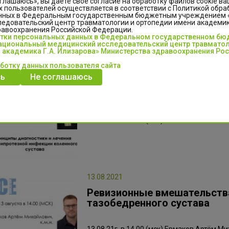
глашаюсь», вы даете свое согласие на обработку файлов cookie ва
Лечение остеомиелита голеностопного с
 пользователей осуществляется в соответствии с Политикой обра
нных в Федеральным государственным бюджетным учреждением
едовательский центр травматологии и ортопедии имени академика
равоохранения Российской Федерации.
отки персональных данных в Федеральном государственном б
циональный медицинский исследовательский центр травматол
 академика Г.А. Илизарова» Министерства здравоохранения Ро
аботку данных пользователя сайта
20.08.2021
ь
Не соглашаюсь
Принципы диагностики и ле
коленного сустава
20.08.21г. в 14.00 (мск)
13.08.2021
Ревизионные вмешательства
тазобедренного сустава