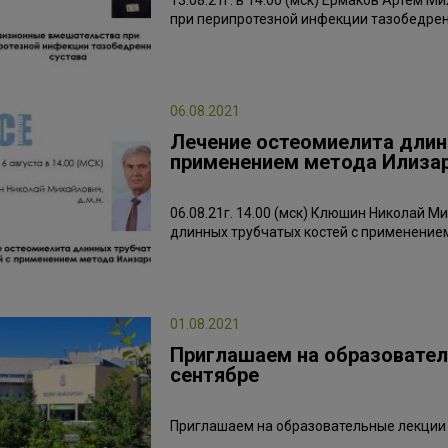
13.08.21г. в 14.00 (мск) Ермаков Артём 
при перипротезной инфекции тазобедрен
06.08.2021
Лечение остеомиелита длин
применением метода Илиза
06.08.21г. 14.00 (мск) Клюшин Николай М
длинных трубчатых костей с применение
01.08.2021
Приглашаем на образователь
сентябре
Приглашаем на образовательные лекции