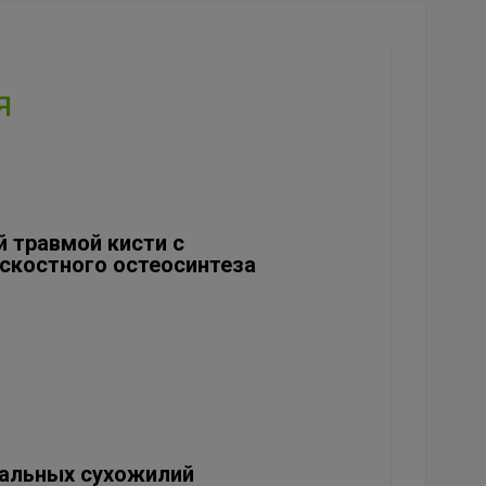
я
 травмой кисти с
скостного остеосинтеза
иальных сухожилий