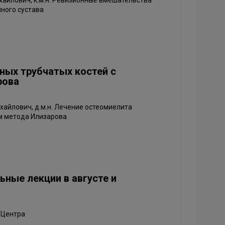
Михайлович, к.м.н. Ревизионные вмешательства
ного сустава
ных трубчатых костей с
рова
ихайлович, д.м.н. Лечение остеомиелита
м метода Илизарова
ные лекции в августе и
 Центра