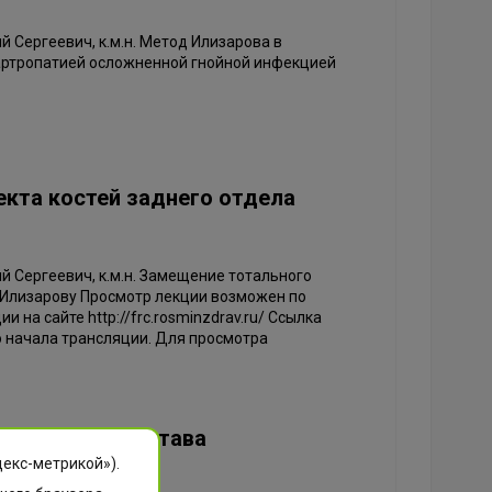
ий Сергеевич, к.м.н. Метод Илизарова в
артропатией осложненной гнойной инфекцией
кта костей заднего отдела
ий Сергеевич, к.м.н. Замещение тотального
о Илизарову Просмотр лекции возможен по
 на сайте http://frc.rosminzdrav.ru/ Ссылка
до начала трансляции. Для просмотра
ностопного сустава
декс-метрикой»).