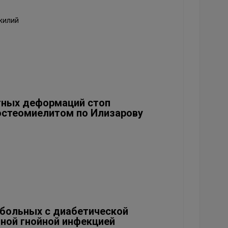
жилий
тных деформаций стоп
остеомиелитом по Илизарову
 больных с диабетической
ной гнойной инфекцией