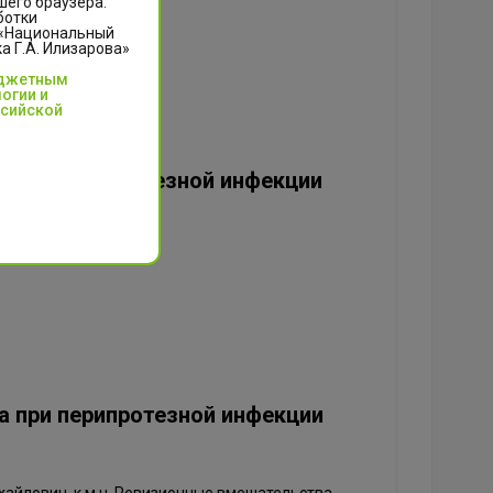
шего браузера.
устава
ботки
 «Национальный
 Г.А. Илизарова»
юджетным
огии и
ссийской
чения перипротезной инфекции
 при перипротезной инфекции