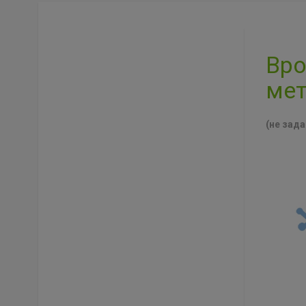
Вро
мет
(не зада