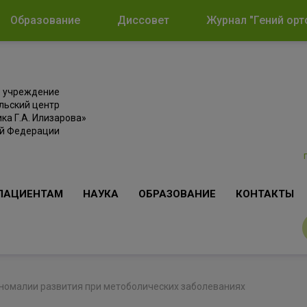
Образование
Диссовет
Журнал "Гений орт
е учреждение
льский центр
ка Г.А. Илизарова»
ой Федерации
ПАЦИЕНТАМ
НАУКА
ОБРАЗОВАНИЕ
КОНТАКТЫ
омалии развития при метоболических заболеваниях