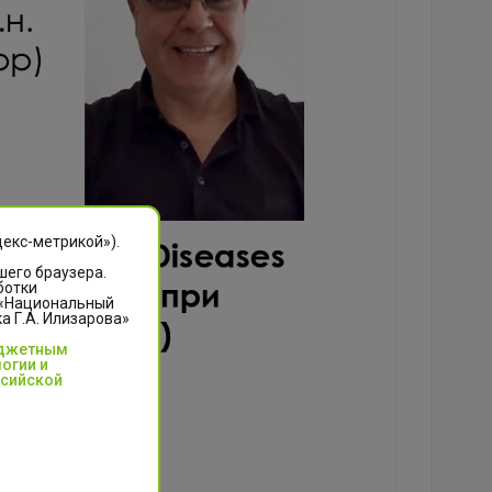
декс-метрикой»).
шего браузера.
ботки
 «Национальный
 Г.А. Илизарова»
юджетным
огии и
ссийской