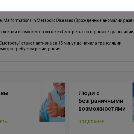
aissi, профессор, д.м.н. (приглашенный профессор)
al Malformations in Metabolic Diseases (Врожденные аномалии раз
 лекции возможен по ссылке «Смотреть» на странице трансляции
Смотреть” станет активна за 15 минут до начала трансляции.
мотра требуется регистрация.
ывы
Люди с
безграничными
возможностями
ЕТЬ
ПОДРОБНЕЕ