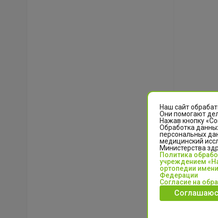
Наш сайт обрабат
Они помогают дел
Нажав кнопку «Со
Обработка данных
персональных да
медицинский иссл
Министерства зд
Политика обраб
учреждением «На
ортопедии имени
Федерации
Согласие на обр
Соглашаюс
Приглаша