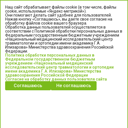
Наш сайт обрабатывает файлы cookie (в том числе, файлы
cookie, используемые «Яндекс-метрикой»).
Они помогают делать сайт удобнее для пользователей.
Нажав кнопку «Соглашаюсь», вы даете свое согласие на
обработку файлов cookie вашего браузера.
Обработка данных пользователей осуществляется в
соответствии с Политикой обработки персональных данных в
Федеральным государственным бюджетным учреждением
«Национальный медицинский исследовательский центр
травматологии и ортопедии имени академика Г.А.
ЦЕНТР ИЛИЗАРОВА
Илизарова» Министерства здравоохранения Российской
Федерации.
Политика обработки персональных данных в
Федеральное государственное бюджетное учреждение
Федеральном государственном бюджетным
«Национальный медицинский исследовательский центр
учреждением «Национальный медицинский
исследовательский центр травматологии и ортопедии
травматологии и ортопедии имени академика Г.А. Илизарова»
имени академика Г.А. Илизарова» Министерства
Министерства здравоохранения Российской Федерации
здравоохранения Российской Федерации
Согласие на обработку данных пользователя сайта
Соглашаюсь
Не соглашаюсь
Информация о медицинских услугах и запись на прием:
Контакт-центр: +7 (3522) 44-35-03
Пн-Пт с 6.00 до 15.00 по московскому времени.
Запись на прием для жителей Кургана и Курганской обл.
по тел: 122 или (3522) 25-03-03, poliklinika45.ru или Госуслуги