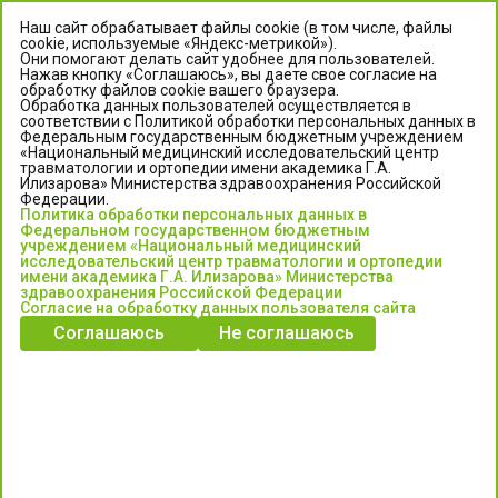
Наш сайт обрабатывает файлы cookie (в том числе, файлы
cookie, используемые «Яндекс-метрикой»).
Они помогают делать сайт удобнее для пользователей.
Нажав кнопку «Соглашаюсь», вы даете свое согласие на
обработку файлов cookie вашего браузера.
Обработка данных пользователей осуществляется в
соответствии с Политикой обработки персональных данных в
Федеральным государственным бюджетным учреждением
«Национальный медицинский исследовательский центр
травматологии и ортопедии имени академика Г.А.
ЦЕНТР ИЛИЗАРОВА
Илизарова» Министерства здравоохранения Российской
Федерации.
Политика обработки персональных данных в
Федеральное государственное бюджетное учреждение
Федеральном государственном бюджетным
«Национальный медицинский исследовательский центр
учреждением «Национальный медицинский
исследовательский центр травматологии и ортопедии
травматологии и ортопедии имени академика Г.А. Илизарова»
имени академика Г.А. Илизарова» Министерства
Министерства здравоохранения Российской Федерации
здравоохранения Российской Федерации
Согласие на обработку данных пользователя сайта
Соглашаюсь
Не соглашаюсь
Информация о медицинских услугах и запись на прием:
Контакт-центр: +7 (3522) 44-35-03
Пн-Пт с 6.00 до 15.00 по московскому времени.
Запись на прием для жителей Кургана и Курганской обл.
по тел: 122 или (3522) 25-03-03, poliklinika45.ru или Госуслуги