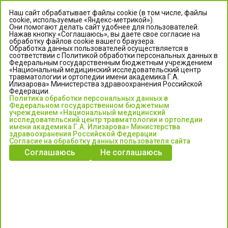
Наш сайт обрабатывает файлы cookie (в том числе, файлы
cookie, используемые «Яндекс-метрикой»).
Они помогают делать сайт удобнее для пользователей.
Нажав кнопку «Соглашаюсь», вы даете свое согласие на
обработку файлов cookie вашего браузера.
Обработка данных пользователей осуществляется в
соответствии с Политикой обработки персональных данных в
Федеральным государственным бюджетным учреждением
«Национальный медицинский исследовательский центр
травматологии и ортопедии имени академика Г.А.
ЦЕНТР ИЛИЗАРОВА
Илизарова» Министерства здравоохранения Российской
Федерации.
Политика обработки персональных данных в
Федеральное государственное бюджетное учреждение
Федеральном государственном бюджетным
«Национальный медицинский исследовательский центр
учреждением «Национальный медицинский
исследовательский центр травматологии и ортопедии
травматологии и ортопедии имени академика Г.А. Илизарова»
имени академика Г.А. Илизарова» Министерства
Министерства здравоохранения Российской Федерации
здравоохранения Российской Федерации
Согласие на обработку данных пользователя сайта
Соглашаюсь
Не соглашаюсь
Информация о медицинских услугах и запись на прием:
Контакт-центр: +7 (3522) 44-35-03
Пн-Пт с 6.00 до 15.00 по московскому времени.
Запись на прием для жителей Кургана и Курганской обл.
по тел: 122 или (3522) 25-03-03, poliklinika45.ru или Госуслуги