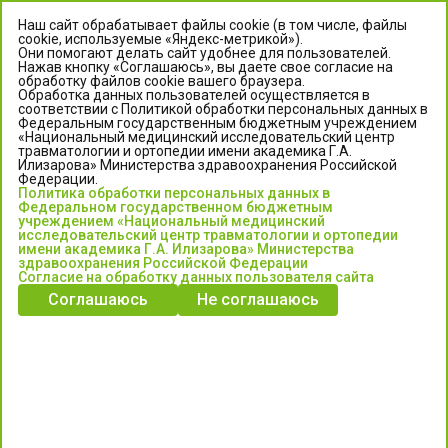
Наш сайт обрабатывает файлы cookie (в том числе, файлы
cookie, используемые «Яндекс-метрикой»).
Они помогают делать сайт удобнее для пользователей.
Нажав кнопку «Соглашаюсь», вы даете свое согласие на
обработку файлов cookie вашего браузера.
Обработка данных пользователей осуществляется в
соответствии с Политикой обработки персональных данных в
Федеральным государственным бюджетным учреждением
«Национальный медицинский исследовательский центр
травматологии и ортопедии имени академика Г.А.
ЦЕНТР ИЛИЗАРОВА
Илизарова» Министерства здравоохранения Российской
Федерации.
Политика обработки персональных данных в
Федеральное государственное бюджетное учреждение
Федеральном государственном бюджетным
«Национальный медицинский исследовательский центр
учреждением «Национальный медицинский
исследовательский центр травматологии и ортопедии
травматологии и ортопедии имени академика Г.А. Илизарова»
имени академика Г.А. Илизарова» Министерства
Министерства здравоохранения Российской Федерации
здравоохранения Российской Федерации
Согласие на обработку данных пользователя сайта
Соглашаюсь
Не соглашаюсь
Информация о медицинских услугах и запись на прием:
Контакт-центр: +7 (3522) 44-35-03
Пн-Пт с 6.00 до 15.00 по московскому времени.
Запись на прием для жителей Кургана и Курганской обл.
по тел: 122 или (3522) 25-03-03, poliklinika45.ru или Госуслуги