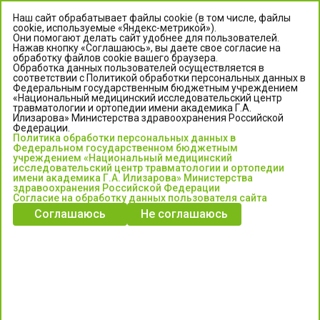
Наш сайт обрабатывает файлы cookie (в том числе, файлы
cookie, используемые «Яндекс-метрикой»).
Они помогают делать сайт удобнее для пользователей.
Нажав кнопку «Соглашаюсь», вы даете свое согласие на
обработку файлов cookie вашего браузера.
Обработка данных пользователей осуществляется в
соответствии с Политикой обработки персональных данных в
Федеральным государственным бюджетным учреждением
«Национальный медицинский исследовательский центр
травматологии и ортопедии имени академика Г.А.
ЦЕНТР ИЛИЗАРОВА
Илизарова» Министерства здравоохранения Российской
Федерации.
Политика обработки персональных данных в
Федеральное государственное бюджетное учреждение
Федеральном государственном бюджетным
«Национальный медицинский исследовательский центр
учреждением «Национальный медицинский
исследовательский центр травматологии и ортопедии
травматологии и ортопедии имени академика Г.А. Илизарова»
имени академика Г.А. Илизарова» Министерства
Министерства здравоохранения Российской Федерации
здравоохранения Российской Федерации
Согласие на обработку данных пользователя сайта
Соглашаюсь
Не соглашаюсь
Информация о медицинских услугах и запись на прием:
Контакт-центр: +7 (3522) 44-35-03
Пн-Пт с 6.00 до 15.00 по московскому времени.
Запись на прием для жителей Кургана и Курганской обл.
по тел: 122 или (3522) 25-03-03, poliklinika45.ru или Госуслуги