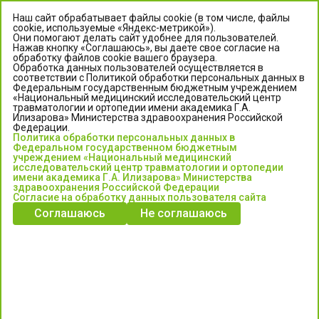
Наш сайт обрабатывает файлы cookie (в том числе, файлы
cookie, используемые «Яндекс-метрикой»).
Они помогают делать сайт удобнее для пользователей.
Нажав кнопку «Соглашаюсь», вы даете свое согласие на
обработку файлов cookie вашего браузера.
Обработка данных пользователей осуществляется в
соответствии с Политикой обработки персональных данных в
Федеральным государственным бюджетным учреждением
«Национальный медицинский исследовательский центр
травматологии и ортопедии имени академика Г.А.
ЦЕНТР ИЛИЗАРОВА
Илизарова» Министерства здравоохранения Российской
Федерации.
Политика обработки персональных данных в
Федеральное государственное бюджетное учреждение
Федеральном государственном бюджетным
«Национальный медицинский исследовательский центр
учреждением «Национальный медицинский
исследовательский центр травматологии и ортопедии
травматологии и ортопедии имени академика Г.А. Илизарова»
имени академика Г.А. Илизарова» Министерства
Министерства здравоохранения Российской Федерации
здравоохранения Российской Федерации
Согласие на обработку данных пользователя сайта
Соглашаюсь
Не соглашаюсь
Информация о медицинских услугах и запись на прием:
Контакт-центр: +7 (3522) 44-35-03
Пн-Пт с 6.00 до 15.00 по московскому времени.
Запись на прием для жителей Кургана и Курганской обл.
по тел: 122 или (3522) 25-03-03, poliklinika45.ru или Госуслуги