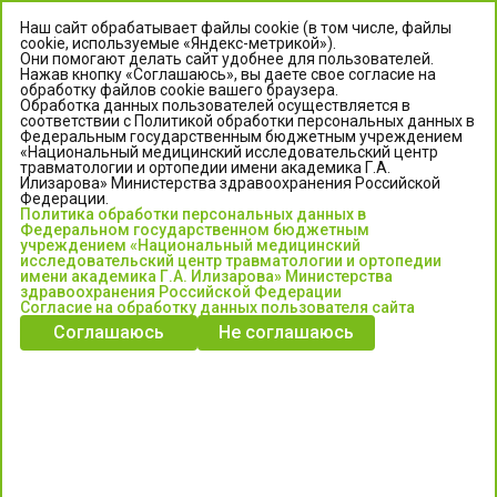
Наш сайт обрабатывает файлы cookie (в том числе, файлы
cookie, используемые «Яндекс-метрикой»).
Они помогают делать сайт удобнее для пользователей.
Нажав кнопку «Соглашаюсь», вы даете свое согласие на
обработку файлов cookie вашего браузера.
Обработка данных пользователей осуществляется в
соответствии с Политикой обработки персональных данных в
Федеральным государственным бюджетным учреждением
«Национальный медицинский исследовательский центр
травматологии и ортопедии имени академика Г.А.
ЦЕНТР ИЛИЗАРОВА
Илизарова» Министерства здравоохранения Российской
Федерации.
Политика обработки персональных данных в
Федеральное государственное бюджетное учреждение
Федеральном государственном бюджетным
«Национальный медицинский исследовательский центр
учреждением «Национальный медицинский
исследовательский центр травматологии и ортопедии
травматологии и ортопедии имени академика Г.А. Илизарова»
имени академика Г.А. Илизарова» Министерства
Министерства здравоохранения Российской Федерации
здравоохранения Российской Федерации
Согласие на обработку данных пользователя сайта
Соглашаюсь
Не соглашаюсь
Информация о медицинских услугах и запись на прием:
Контакт-центр: +7 (3522) 44-35-03
Пн-Пт с 6.00 до 15.00 по московскому времени.
Запись на прием для жителей Кургана и Курганской обл.
по тел: 122 или (3522) 25-03-03, poliklinika45.ru или Госуслуги