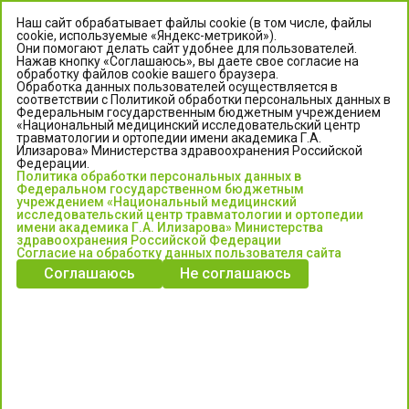
Наш сайт обрабатывает файлы cookie (в том числе, файлы
cookie, используемые «Яндекс-метрикой»).
Они помогают делать сайт удобнее для пользователей.
Нажав кнопку «Соглашаюсь», вы даете свое согласие на
обработку файлов cookie вашего браузера.
Обработка данных пользователей осуществляется в
соответствии с Политикой обработки персональных данных в
Федеральным государственным бюджетным учреждением
«Национальный медицинский исследовательский центр
травматологии и ортопедии имени академика Г.А.
ЦЕНТР ИЛИЗАРОВА
Илизарова» Министерства здравоохранения Российской
Федерации.
Политика обработки персональных данных в
Федеральное государственное бюджетное учреждение
Федеральном государственном бюджетным
«Национальный медицинский исследовательский центр
учреждением «Национальный медицинский
исследовательский центр травматологии и ортопедии
травматологии и ортопедии имени академика Г.А. Илизарова»
имени академика Г.А. Илизарова» Министерства
Министерства здравоохранения Российской Федерации
здравоохранения Российской Федерации
Согласие на обработку данных пользователя сайта
Соглашаюсь
Не соглашаюсь
Информация о медицинских услугах и запись на прием:
Контакт-центр: +7 (3522) 44-35-03
Пн-Пт с 6.00 до 15.00 по московскому времени.
Запись на прием для жителей Кургана и Курганской обл.
по тел: 122 или (3522) 25-03-03, poliklinika45.ru или Госуслуги