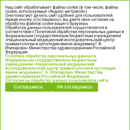
Наш сайт обрабатывает файлы cookie (в том числе, файлы
cookie, используемые «Яндекс-метрикой»).
Они помогают делать сайт удобнее для пользователей.
Нажав кнопку «Соглашаюсь», вы даете свое согласие на
обработку файлов cookie вашего браузера.
Обработка данных пользователей осуществляется в
соответствии с Политикой обработки персональных данных в
Федеральным государственным бюджетным учреждением
«Национальный медицинский исследовательский центр
травматологии и ортопедии имени академика Г.А.
ЦЕНТР ИЛИЗАРОВА
Илизарова» Министерства здравоохранения Российской
Федерации.
Политика обработки персональных данных в
Федеральное государственное бюджетное учреждение
Федеральном государственном бюджетным
«Национальный медицинский исследовательский центр
учреждением «Национальный медицинский
исследовательский центр травматологии и ортопедии
травматологии и ортопедии имени академика Г.А. Илизарова»
имени академика Г.А. Илизарова» Министерства
Министерства здравоохранения Российской Федерации
здравоохранения Российской Федерации
Согласие на обработку данных пользователя сайта
Соглашаюсь
Не соглашаюсь
Информация о медицинских услугах и запись на прием:
Контакт-центр: +7 (3522) 44-35-03
Пн-Пт с 6.00 до 15.00 по московскому времени.
Запись на прием для жителей Кургана и Курганской обл.
по тел: 122 или (3522) 25-03-03, poliklinika45.ru или Госуслуги