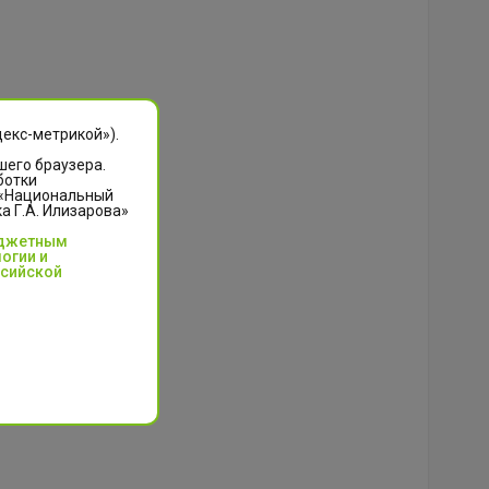
декс-метрикой»).
шего браузера.
ботки
 «Национальный
 Г.А. Илизарова»
юджетным
огии и
ссийской