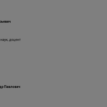
рьевич
 наук, доцент
др Павлович