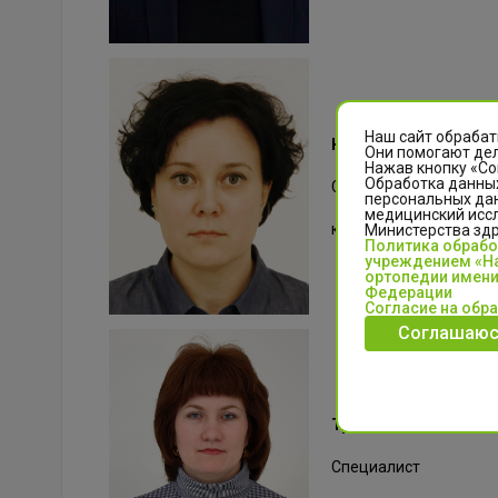
Наш сайт обрабат
Киреева Елена Анато
Они помогают дел
Нажав кнопку «Со
Обработка данных
Специалист
персональных да
медицинский иссл
кандидат биологическ
Министерства зд
Политика обраб
учреждением «На
ортопедии имени
Федерации
Согласие на обр
Соглашаюс
Тушина Наталья Вла
Специалист