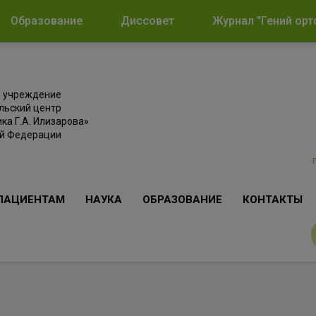
Образование
Диссовет
Журнал "Гений орт
е учреждение
льский центр
ка Г.А. Илизарова»
ой Федерации
ПАЦИЕНТАМ
НАУКА
ОБРАЗОВАНИЕ
КОНТАКТЫ