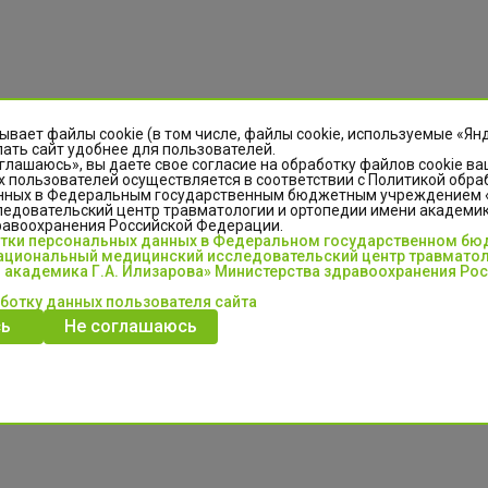
ывает файлы cookie (в том числе, файлы cookie, используемые «Ян
льевна
ать сайт удобнее для пользователей.
глашаюсь», вы даете свое согласие на обработку файлов cookie ва
 пользователей осуществляется в соответствии с Политикой обра
нных в Федеральным государственным бюджетным учреждением
едовательский центр травматологии и ортопедии имени академика
их наук
равоохранения Российской Федерации.
отки персональных данных в Федеральном государственном б
циональный медицинский исследовательский центр травматол
 академика Г.А. Илизарова» Министерства здравоохранения Ро
аботку данных пользователя сайта
ь
Не соглашаюсь
димировна