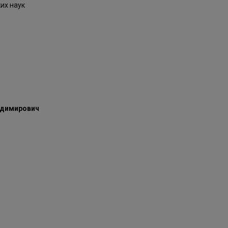
их наук
адимирович