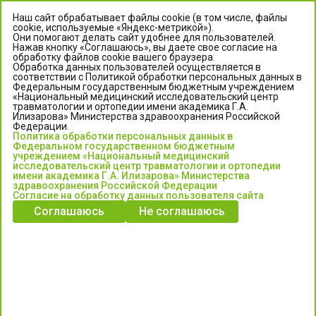
Наш сайт обрабатывает файлы cookie (в том числе, файлы
cookie, используемые «Яндекс-метрикой»).
Они помогают делать сайт удобнее для пользователей.
Нажав кнопку «Соглашаюсь», вы даете свое согласие на
обработку файлов cookie вашего браузера.
Обработка данных пользователей осуществляется в
соответствии с Политикой обработки персональных данных в
Федеральным государственным бюджетным учреждением
«Национальный медицинский исследовательский центр
травматологии и ортопедии имени академика Г.А.
ЦЕНТР ИЛИЗАРОВА
Илизарова» Министерства здравоохранения Российской
Федерации.
Политика обработки персональных данных в
Федеральное государственное бюджетное учреждение
Федеральном государственном бюджетным
«Национальный медицинский исследовательский центр
учреждением «Национальный медицинский
исследовательский центр травматологии и ортопедии
травматологии и ортопедии имени академика Г.А. Илизарова»
имени академика Г.А. Илизарова» Министерства
Министерства здравоохранения Российской Федерации
здравоохранения Российской Федерации
Согласие на обработку данных пользователя сайта
Соглашаюсь
Не соглашаюсь
Информация о медицинских услугах и запись на прием:
Контакт-центр: +7 (3522) 44-35-03
Пн-Пт с 6.00 до 15.00 по московскому времени.
Запись на прием для жителей Кургана и Курганской обл.
по тел: 122 или (3522) 25-03-03, poliklinika45.ru или Госуслуги