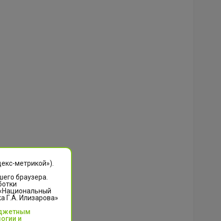
декс-метрикой»).
шего браузера.
ботки
 «Национальный
 Г.А. Илизарова»
юджетным
огии и