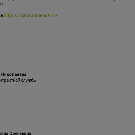
д».
ке
https://ilizarov.rts-tender.ru/
 Николаевна
нтрактной службы
рина Сергеевна