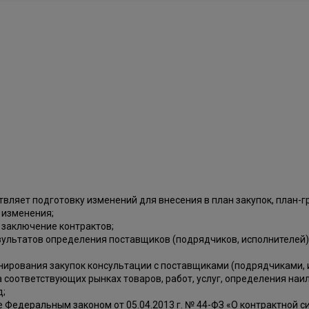
ствляет подготовку изменений для внесения в план закупок, план
х изменения;
 заключение контрактов;
зультатов определения поставщиков (подрядчиков, исполнителей)
нирования закупок консультации с поставщиками (подрядчиками, и
 соответствующих рынках товаров, работ, услуг, определения наи
д;
едеральным законом от 05.04.2013 г. № 44-ФЗ «О контрактной сис