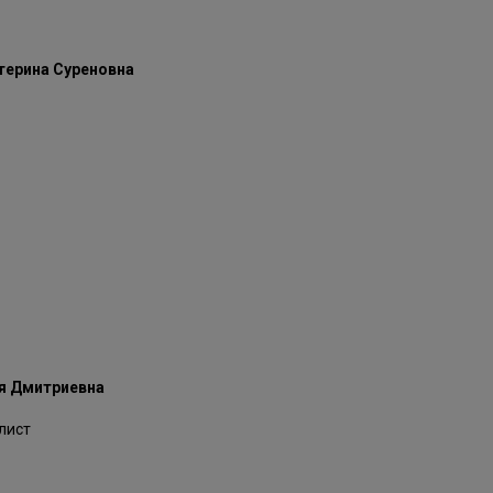
терина Суреновна
я Дмитриевна
лист