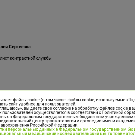
лья Сергеевна
лист контрактной службы
ывает файлы cookie (в том числе, файлы cookie, используемые «Ян
ать сайт удобнее для пользователей.
стасия Юрьевна
глашаюсь», вы даете свое согласие на обработку файлов cookie ва
 пользователей осуществляется в соответствии с Политикой обра
нных в Федеральным государственным бюджетным учреждением
рактной службы.
едовательский центр травматологии и ортопедии имени академика
равоохранения Российской Федерации.
отки персональных данных в Федеральном государственном б
шее. Окончила Курганский государственный университет 2012 г
циональный медицинский исследовательский центр травматол