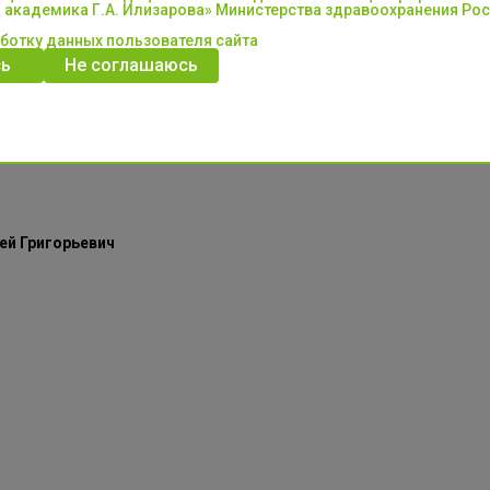
 академика Г.А. Илизарова» Министерства здравоохранения Ро
стные обязанности: Организация осуществления закупок товаров, 
аботку данных пользователя сайта
ь
Не соглашаюсь
ова работает с марта 2019 года.
ей Григорьевич