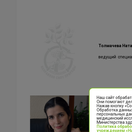
Толмачева Ната
ведущий специа
Наш сайт обрабат
Они помогают дел
Максимова Ана
Нажав кнопку «Со
Обработка данных
персональных да
специалист конт
медицинский иссл
Министерства зд
Политика обраб
Образование выс
учреждением «На