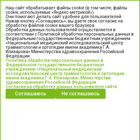
Наш сайт обрабатывает файлы cookie (в том числе, файлы
cookie, используемые «Яндекс-метрикой»).
Они помогают делать сайт удобнее для пользователей.
Нажав кнопку «Соглашаюсь», вы даете свое согласие на
обработку файлов cookie вашего браузера.
Обработка данных пользователей осуществляется в
соответствии с Политикой обработки персональных данных в
Федеральным государственным бюджетным учреждением
«Национальный медицинский исследовательский центр
травматологии и ортопедии имени академика Г.А.
ЦЕНТР ИЛИЗАРОВА
Илизарова» Министерства здравоохранения Российской
Федерации.
Политика обработки персональных данных в
Федеральное государственное бюджетное учреждение
Федеральном государственном бюджетным
«Национальный медицинский исследовательский центр
учреждением «Национальный медицинский
исследовательский центр травматологии и ортопедии
травматологии и ортопедии имени академика Г.А. Илизарова»
имени академика Г.А. Илизарова» Министерства
Министерства здравоохранения Российской Федерации
здравоохранения Российской Федерации
Согласие на обработку данных пользователя сайта
Соглашаюсь
Не соглашаюсь
Информация о медицинских услугах и запись на прием:
Контакт-центр: +7 (3522) 44-35-03
Пн-Пт с 6.00 до 15.00 по московскому времени.
Запись на прием для жителей Кургана и Курганской обл.
по тел: 122 или (3522) 25-03-03, poliklinika45.ru или Госуслуги