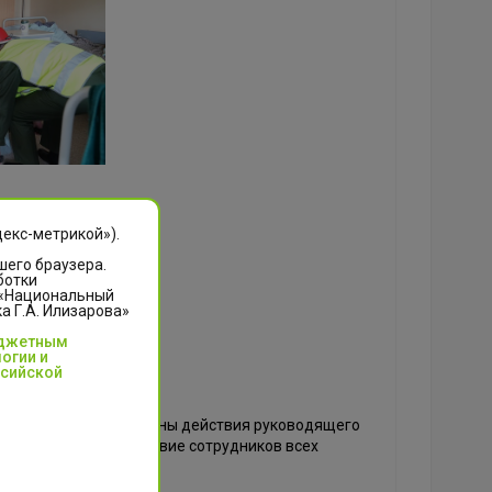
декс-метрикой»).
шего браузера.
ботки
 «Национальный
 Г.А. Илизарова»
юджетным
огии и
ссийской
 учений были отработаны действия руководящего
рсонала; взаимодействие сотрудников всех