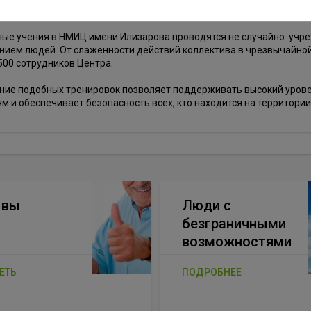
е возгорание было успешно ликвидировано — поставленные задач
ые учения в НМИЦ имени Илизарова проводятся не случайно: учр
ием людей. От слаженности действий коллектива в чрезвычайной
00 сотрудников Центра.
ние подобных тренировок позволяет поддерживать высокий урове
м и обеспечивает безопасность всех, кто находится на территори
ывы
Люди с
безграничными
возможностями
ЕТЬ
ПОДРОБНЕЕ