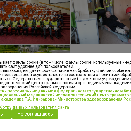
ывает файлы cookie (в том числе, файлы cookie, используемые «Ян
ать сайт удобнее для пользователей.
глашаюсь», вы даете свое согласие на обработку файлов cookie ва
 пользователей осуществляется в соответствии с Политикой обра
нных в Федеральным государственным бюджетным учреждением
едовательский центр травматологии и ортопедии имени академика
равоохранения Российской Федерации.
отки персональных данных в Федеральном государственном б
циональный медицинский исследовательский центр травматол
 академика Г.А. Илизарова» Министерства здравоохранения Ро
аботку данных пользователя сайта
ки Центра оперативно отреагировали на условную угрозу. В ходе
ь
Не соглашаюсь
 алгоритмы работы врачей, среднего и младшего медицинского пе
ных подразделений при ЧС.