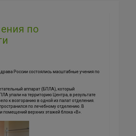
чения по
ти
здрава России состоялись масштабные учения по
етательный аппарат (БПЛА), который
ЛА упали на территорию Центра, в результате
ело к возгоранию в одной из палат отделения.
спространился по лечебному отделению. В
и помещений верхних этажей блока «В».