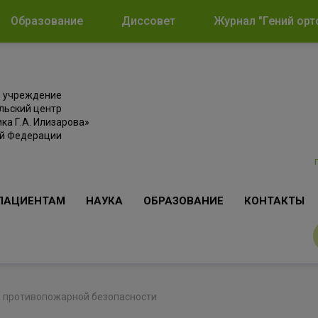
Образование
Диссовет
Журнал "Гений орт
е учреждение
льский центр
ка Г.А. Илизарова»
ой Федерации
ПАЦИЕНТАМ
НАУКА
ОБРАЗОВАНИЕ
КОНТАКТЫ
о противопожарной безопасности