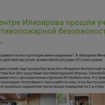
ентре Илизарова прошли у
тивопожарной безопаснос
26
равматологии и ортопедии имени академика Г. А. Илизарова Мин
е действий при угрозе чрезвычайной ситуации (ЧС) и возгорании.
рию учений, над городом Курганом был обнаружен беспилотный л
твии был сбит средствами противовоздушной обороны. Осколки БП
равматолого‑ортопедическом отделении № 4 выбило окна. Это прив
тока воздуха, поступавшего через разбитое окно, огонь быстро ра
ате произошло задымление прилегающих помещений на 2‑м этаже 