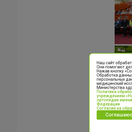
Наш сайт обрабат
Они помогают дел
Нажав кнопку «Со
Обработка данных
персональных да
медицинский иссл
Министерства зд
Политика обраб
учреждением «На
ортопедии имени
Федерации
Согласие на обр
Сотрудни
Соглашаюс
состава;
структур