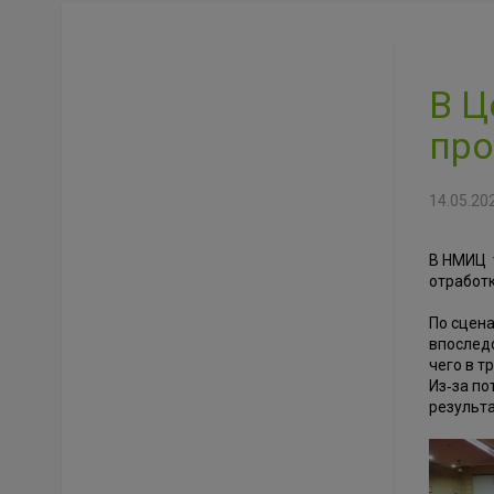
В Ц
про
14.05.20
В НМИЦ т
отработк
По сцена
впоследс
чего в т
Из‑за по
результ