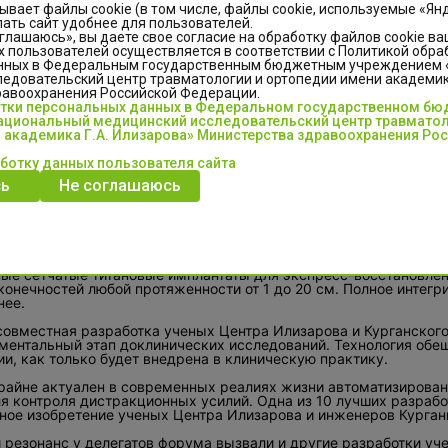
ывает файлы cookie (в том числе, файлы cookie, используемые «Ян
ать сайт удобнее для пользователей.
глашаюсь», вы даете свое согласие на обработку файлов cookie ва
 пользователей осуществляется в соответствии с Политикой обра
нных в Федеральным государственным бюджетным учреждением
едовательский центр травматологии и ортопедии имени академика
равоохранения Российской Федерации.
отки персональных данных в Федеральном государственном б
циональный медицинский исследовательский центр травматол
 академика Г.А. Илизарова» Министерства здравоохранения Ро
аботку данных пользователя сайта
в столице Татарстана стартовал Международный экономический ф
ь
Не соглашаюсь
спертов, более 20 000 участников из 96 стран. Центр Илизаро
е научные разработки, отвечающие основным трендам совреме
о, импортозамещающие технологии, кратчайшие сроки лечения и
ые сетчатые титановые имплантаты для экспресс-восстановлен
конечностей любой протяженности от 1 до 20 см. Полное интегри
нее.
совместная разработка ученых Центра Илизарова и Курганского
ментальный этап доклинических исследований. Технология обе
ии, как только будет внедрена в клиническую практику.
райне актуален в современных реалиях жизни автоматизирован
ля контроля дистракционных усилий. Одна из 10 лучших разработ
ное изобретение ученых Центра Илизарова и инженеров Курган
 резонанс у делегатов форума вызвали и другие разработки у