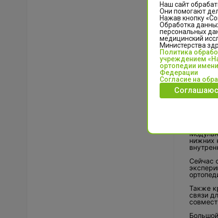
Наш сайт обрабат
Они помогают дел
Нажав кнопку «Со
Обработка данных
персональных да
медицинский иссл
Министерства зд
Политика обраб
учреждением «На
ортопедии имени
Федерации
Согласие на обр
13 мая 
2026».
Соглашаюс
4500 эк
новейши
качеств
Модульн
нижних 
внутрен
Сейчас 
экспери
ортопед
Также к
связи д
совмест
Большой