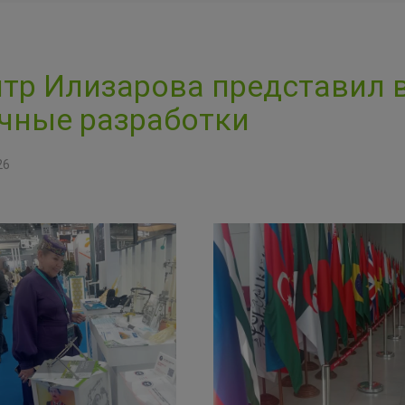
тр Илизарова представил 
чные разработки
26