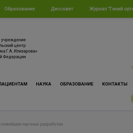
Образование
Диссовет
Журнал "Гений орт
е учреждение
льский центр
ка Г.А. Илизарова»
ой Федерации
ПАЦИЕНТАМ
НАУКА
ОБРАЗОВАНИЕ
КОНТАКТЫ
и новейшие научные разработки