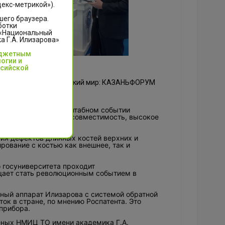
декс-метрикой»).
шего браузера.
ботки
 «Национальный
 Г.А. Илизарова»
юджетным
огии и
ссийской
орум «Россия - Исламский мир: КАЗАНЬФОРУМ
ва представил на масштабном событии
нной ортопедии: биосовместимость, высокое
 реабилитации.
ия дефектов длинных костей верхних и
рование с костью как внешнее, так и
 госуниверситета проходит
щает стать революционным событием в
ный аппарат Илизарова с системой обратной
ок в стране, по мнению Роспатента. Это
прибора.
ченых НМИЦ ТО имени академика Г.А.