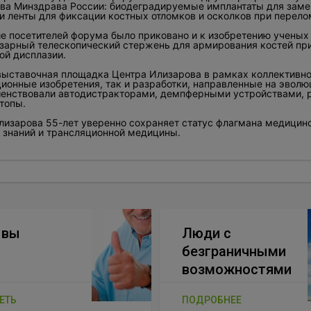
ва Минздрава России: биодеградируемые имплантаты для заме
 и ленты для фиксации костных отломков и осколков при перело
е посетителей форума было приковано и к изобретению ученых 
зарный телескопический стержень для армирования костей при
ой дисплазии
.
 выставочная площадка Центра Илизарова в рамках коллективн
ионные изобретения, так и разработки, направленные на эволю
енствовали автодистракторами, демпферными устройствами, р
топы.
лизарова 55-лет уверенно сохраняет статус флагмана медицинс
 знаний и трансляционной медицины.
ывы
Люди с
безграничными
возможностями
ЕТЬ
ПОДРОБНЕЕ